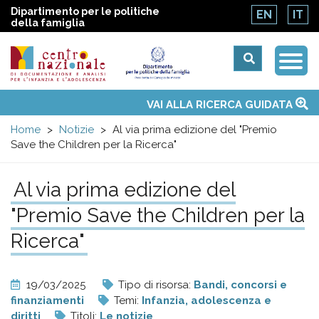
Dipartimento per le politiche
EN
IT
della famiglia
Togg
Centro
Navi
Main
VAI ALLA RICERCA GUIDATA
Chi siamo
Osservatori nazionali
Siti d'interesse
Notizie
Eventi
Contatti
Temi
Attività
Convenzione ONU
menu
nazionale
Home
Notizie
Al via prima edizione del "Premio
Save the Children per la Ricerca"
di
Al via prima edizione del
Documentazione
"Premio Save the Children per la
e
Ricerca"
analisi
19/03/2025
Tipo di risorsa:
Bandi, concorsi e
finanziamenti
Temi:
Infanzia, adolescenza e
diritti
Titoli:
Le notizie