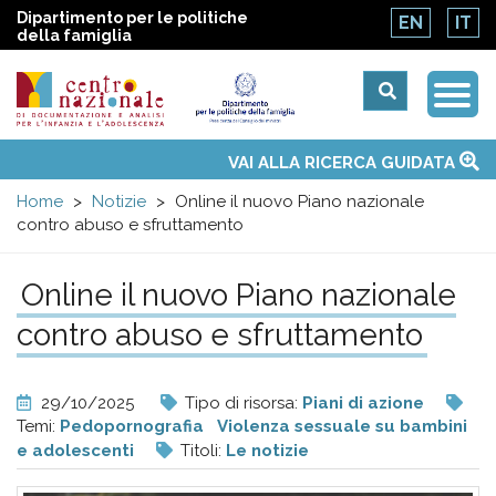
Dipartimento per le politiche
EN
IT
della famiglia
Togg
Centro
Navi
Main
VAI ALLA RICERCA GUIDATA
Chi siamo
Osservatori nazionali
Siti d'interesse
Notizie
Eventi
Contatti
Temi
Attività
Convenzione ONU
menu
nazionale
Home
Notizie
Online il nuovo Piano nazionale
contro abuso e sfruttamento
di
Online il nuovo Piano nazionale
Documentazione
contro abuso e sfruttamento
e
29/10/2025
Tipo di risorsa:
Piani di azione
analisi
Temi:
Pedopornografia
Violenza sessuale su bambini
e adolescenti
Titoli:
Le notizie