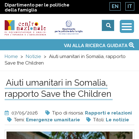
Dipartimento per le politiche
EN
IT
della famiglia
Togg
Centro
Navi
Main
VAI ALLA RICERCA GUIDATA
Chi siamo
Osservatori nazionali
Siti d'interesse
Notizie
Eventi
Contatti
Temi
Attività
Convenzione ONU
menu
nazionale
Home
Notizie
Aiuti umanitari in Somalia, rapporto
Save the Children
di
Aiuti umanitari in Somalia,
Documentazione
rapporto Save the Children
e
07/05/2026
Tipo di risorsa:
Rapporti e relazioni
analisi
Temi:
Emergenze umanitarie
Titoli:
Le notizie