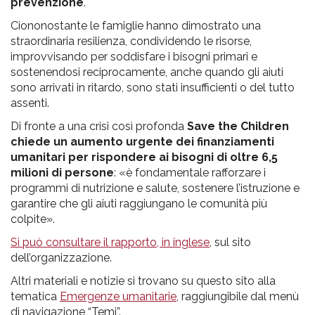
prevenzione
.
Ciononostante le famiglie hanno dimostrato una
straordinaria resilienza, condividendo le risorse,
improvvisando per soddisfare i bisogni primari e
sostenendosi reciprocamente, anche quando gli aiuti
sono arrivati in ritardo, sono stati insufficienti o del tutto
assenti.
Di fronte a una crisi così profonda
Save the Children
chiede un aumento urgente dei finanziamenti
umanitari per rispondere ai bisogni di oltre 6,5
milioni di persone
: «è fondamentale rafforzare i
programmi di nutrizione e salute, sostenere l’istruzione e
garantire che gli aiuti raggiungano le comunità più
colpite».
Si può consultare il rapporto, in inglese
, sul sito
dell’organizzazione.
Altri materiali e notizie si trovano su questo sito alla
tematica
Emergenze umanitarie
, raggiungibile dal menù
di navigazione “Temi”.