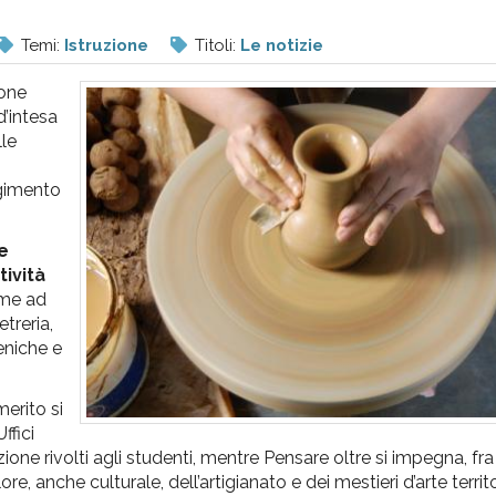
Temi:
Istruzione
Titoli:
Le notizie
ione
d’intesa
lle
lgimento
e
tività
me ad
etreria,
ceniche e
merito si
ffici
one rivolti agli studenti, mentre Pensare oltre si impegna, fra l
, anche culturale, dell’artigianato e dei mestieri d’arte territor