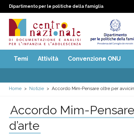
Dipartimento per le politiche della famiglia
Centro
Main
Temi
Attività
Convenzione ONU
menu
nazionale
di
Home
Notizie
Accordo Mim-Pensare oltre per avvicinar
Documentazione
Accordo Mim-Pensare ol
e
d’arte
analisi