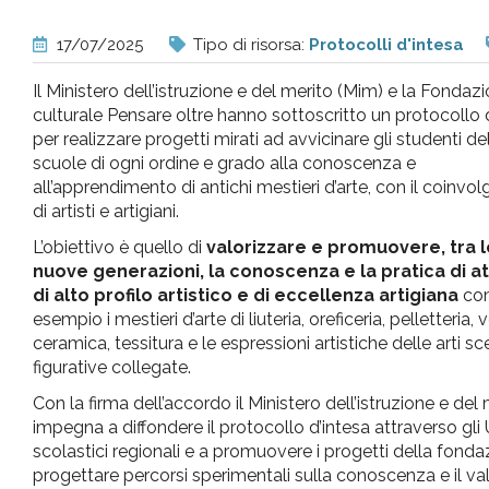
pr
17/07/2025
Tipo di risorsa:
Protocolli d'intesa
l'infanzia
Il Ministero dell’istruzione e del merito (Mim) e la Fondaz
culturale Pensare oltre hanno sottoscritto un protocollo 
e
per realizzare progetti mirati ad avvicinare gli studenti de
scuole di ogni ordine e grado alla conoscenza e
all’apprendimento di antichi mestieri d’arte, con il coinvo
l'adolescenza
di artisti e artigiani.
L’obiettivo è quello di
valorizzare e promuovere, tra l
nuove generazioni, la conoscenza e la pratica di at
di alto profilo artistico e di eccellenza artigiana
co
esempio i mestieri d’arte di liuteria, oreficeria, pelletteria, v
ceramica, tessitura e le espressioni artistiche delle arti s
figurative collegate.
Con la firma dell’accordo il Ministero dell’istruzione e del 
impegna a diffondere il protocollo d’intesa attraverso gli U
scolastici regionali e a promuovere i progetti della fondazi
progettare percorsi sperimentali sulla conoscenza e il valore