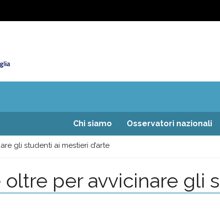
Chi siamo
Osservatori nazionali
e gli studenti ai mestieri d’arte
tre per avvicinare gli st