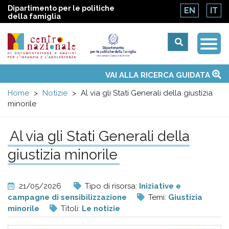
Dipartimento per le politiche
EN
IT
della famiglia
Togg
Centro
Navi
Main
VAI ALLA RICERCA GUIDATA
Chi siamo
Osservatori nazionali
Siti d'interesse
Notizie
Eventi
Contatti
Temi
Attività
Convenzione ONU
menu
nazionale
Home
Notizie
Al via gli Stati Generali della giustizia
minorile
di
Al via gli Stati Generali della
Documentazione
giustizia minorile
e
21/05/2026
Tipo di risorsa:
Iniziative e
analisi
campagne di sensibilizzazione
Temi:
Giustizia
minorile
Titoli:
Le notizie