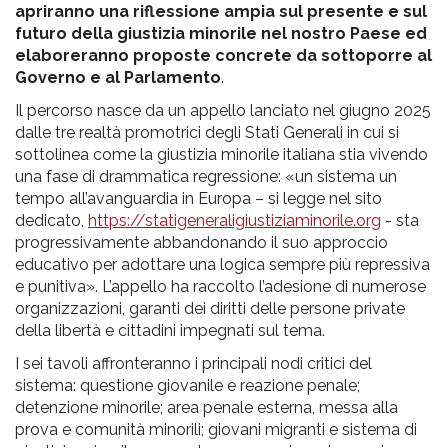
apriranno una riflessione ampia sul presente e sul
futuro della giustizia minorile nel nostro Paese ed
elaboreranno proposte concrete da sottoporre al
Governo e al Parlamento
.
Il percorso nasce da un appello lanciato nel giugno 2025
dalle tre realtà promotrici degli Stati Generali in cui si
sottolinea come la giustizia minorile italiana stia vivendo
una fase di drammatica regressione: «un sistema un
tempo all’avanguardia in Europa – si legge nel sito
dedicato,
https://statigeneraligiustiziaminorile.org
- sta
progressivamente abbandonando il suo approccio
educativo per adottare una logica sempre più repressiva
e punitiva». L’appello ha raccolto l’adesione di numerose
organizzazioni, garanti dei diritti delle persone private
della libertà e cittadini impegnati sul tema.
I sei tavoli affronteranno i principali nodi critici del
sistema: questione giovanile e reazione penale;
detenzione minorile; area penale esterna, messa alla
prova e comunità minorili; giovani migranti e sistema di