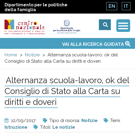
Dipartimento per le politiche
EN
IT
della famiglia
Togg
Centro
Navi
Main
VAI ALLA RICERCA GUIDATA
Chi siamo
Osservatori nazionali
Siti d'interesse
Notizie
Eventi
Contatti
Temi
Attività
Convenzione ONU
menu
nazionale
Home
Notizie
Alternanza scuola-lavoro, ok del
Consiglio di Stato alla Carta su diritti e doveri
di
Alternanza scuola-lavoro, ok del
Documentazione
Consiglio di Stato alla Carta su
e
diritti e doveri
analisi
12/09/2017
Tipo di risorsa:
Notizie
Temi:
Istruzione
Titoli:
Le notizie