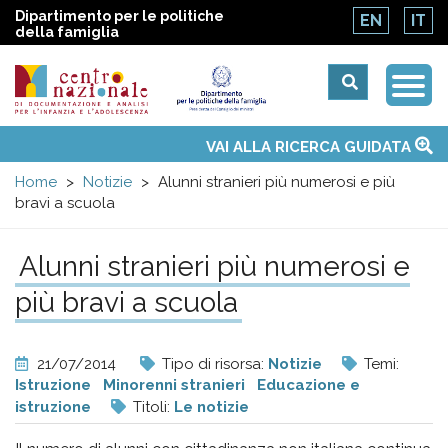
Dipartimento per le politiche
EN
IT
della famiglia
Togg
Centro
Navi
Main
VAI ALLA RICERCA GUIDATA
Chi siamo
Osservatori nazionali
Siti d'interesse
Notizie
Eventi
Contatti
Temi
Attività
Convenzione ONU
menu
nazionale
Home
Notizie
Alunni stranieri più numerosi e più
bravi a scuola
di
Alunni stranieri più numerosi e
Documentazione
più bravi a scuola
e
21/07/2014
Tipo di risorsa:
Notizie
Temi:
analisi
Istruzione
Minorenni stranieri
Educazione e
istruzione
Titoli:
Le notizie