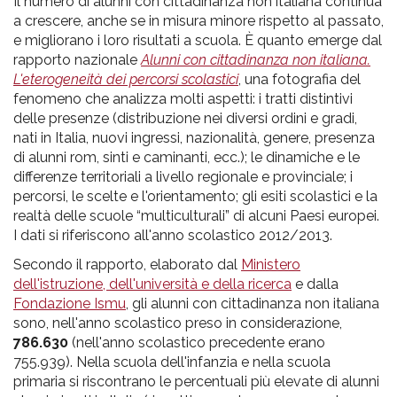
pr
Il numero di alunni con cittadinanza non italiana continua
a crescere, anche se in misura minore rispetto al passato,
l'infanzia
e migliorano i loro risultati a scuola. È quanto emerge dal
rapporto nazionale
Alunni con cittadinanza non italiana.
e
L'eterogeneità dei percorsi scolastici
, una fotografia del
fenomeno che analizza molti aspetti: i tratti distintivi
delle presenze (distribuzione nei diversi ordini e gradi,
l'adolescenza
nati in Italia, nuovi ingressi, nazionalità, genere, presenza
di alunni rom, sinti e caminanti, ecc.); le dinamiche e le
differenze territoriali a livello regionale e provinciale; i
percorsi, le scelte e l'orientamento; gli esiti scolastici e la
realtà delle scuole “multiculturali” di alcuni Paesi europei.
I dati si riferiscono all'anno scolastico 2012/2013.
Secondo il rapporto, elaborato dal
Ministero
dell'istruzione, dell'università e della ricerca
e dalla
Fondazione Ismu
, gli alunni con cittadinanza non italiana
sono, nell'anno scolastico preso in considerazione,
786.630
(nell'anno scolastico precedente erano
755.939). Nella scuola dell'infanzia e nella scuola
primaria si riscontrano le percentuali più elevate di alunni