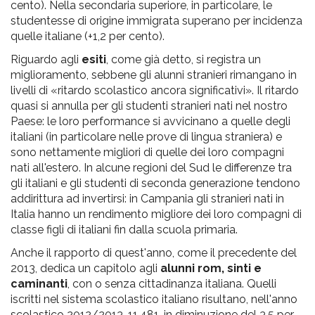
cento). Nella secondaria superiore, in particolare, le
studentesse di origine immigrata superano per incidenza
quelle italiane (+1,2 per cento).
Riguardo agli
esiti
, come già detto, si registra un
miglioramento, sebbene gli alunni stranieri rimangano in
livelli di «ritardo scolastico ancora significativi». Il ritardo
quasi si annulla per gli studenti stranieri nati nel nostro
Paese: le loro performance si avvicinano a quelle degli
italiani (in particolare nelle prove di lingua straniera) e
sono nettamente migliori di quelle dei loro compagni
nati all'estero. In alcune regioni del Sud le differenze tra
gli italiani e gli studenti di seconda generazione tendono
addirittura ad invertirsi: in Campania gli stranieri nati in
Italia hanno un rendimento migliore dei loro compagni di
classe figli di italiani fin dalla scuola primaria.
Anche il rapporto di quest'anno, come il precedente del
2013, dedica un capitolo agli
alunni rom, sinti e
caminanti
, con o senza cittadinanza italiana. Quelli
iscritti nel sistema scolastico italiano risultano, nell'anno
scolastico 2012/2013, 11.481, in diminuzione del 3,5 per