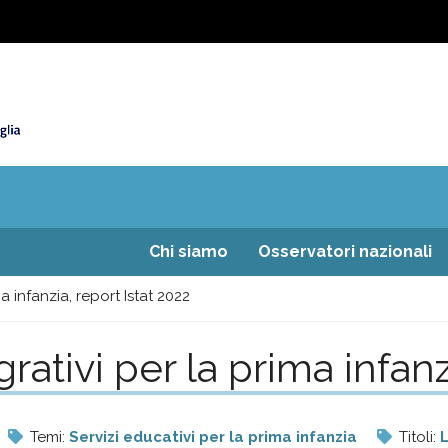
Chi siamo
Osservatori nazionali
ma infanzia, report Istat 2022
egrativi per la prima infan
Temi:
Servizi educativi per la prima infanzia
Titoli:
L