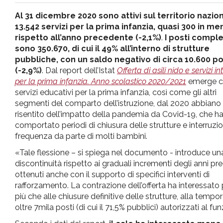
pr
Al 31 dicembre 2020 sono attivi sul territorio nazio
13.542 servizi per la prima infanzia, quasi 300 in me
l'infanzia
rispetto all’anno precedente (-2,1%)
.
I posti comple
sono 350.670, di cui il 49% all’interno di strutture
pubbliche, con un saldo negativo di circa 10.600 po
e
(-2,9%)
. Dal report dell’Istat
Offerta di asili nido e servizi in
per la prima infanzia. Anno scolastico 2020/2021
emerge c
l'adolescenza
servizi educativi per la prima infanzia, così come gli altri
segmenti del comparto dell’istruzione, dal 2020 abbiano
risentito dell’impatto della pandemia da Covid-19, che h
comportato periodi di chiusura delle strutture e interruzio
frequenza da parte di molti bambini.
«Tale flessione – si spiega nel documento - introduce un
discontinuità rispetto ai graduali incrementi degli anni pr
ottenuti anche con il supporto di specifici interventi di
rafforzamento. La contrazione dell’offerta ha interessato p
più che alle chiusure definitive delle strutture, alla tempo
oltre 7mila posti (di cui il 71,5% pubblici) autorizzati al 