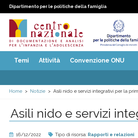
Dipartimento per le politiche della famiglia
Centro
Main
Temi
Attività
Convenzione ONU
menu
nazionale
di
Home
Notizie
Asili nido e servizi integrativi per la pri
Documentazione
Asili nido e servizi int
e
analisi
16/12/2022
Tipo di risorsa:
Rapporti e relazioni