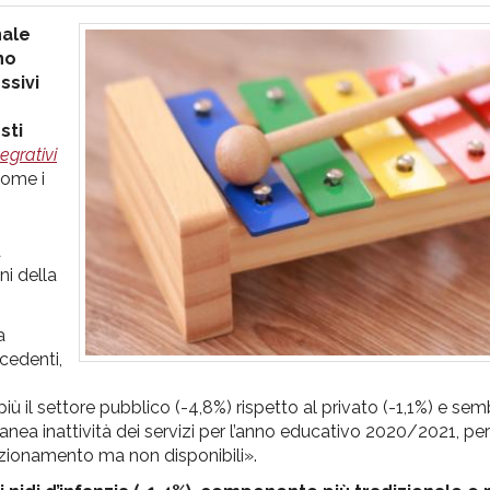
nale
no
ssivi
sti
tegrativi
ome i
a
ni della
a
ecedenti,
iù il settore pubblico (-4,8%) rispetto al privato (-1,1%) e sem
ranea inattività dei servizi per l’anno educativo 2020/2021, per
funzionamento ma non disponibili».