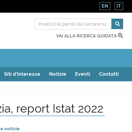
EN
IT
VAI ALLA RICERCA GUIDATA
Siti d'interesse
Notizie
Eventi
Contatti
zia, report Istat 2022
e notizie