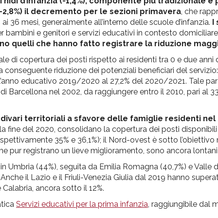
i nidi d’infanzia (-1,4%), componente più tradizionale e 
2,8%) il decremento per le sezioni primavera
, che rapp
ai 36 mesi, generalmente all’interno delle scuole d’infanzia.
I
r bambini e genitori e servizi educativi in contesto domiciliare
no quelli che hanno fatto registrare la riduzione maggi
e di copertura dei posti rispetto ai residenti tra 0 e due anni 
 conseguente riduzione dei potenziali beneficiari del servizio: 
dell’anno educativo 2019/2020 al 27,2% del 2020/2021. Tale pa
di Barcellona nel 2002, da raggiungere entro il 2010, pari al 3
divari territoriali a sfavore delle famiglie residenti n
 alla fine del 2020, consolidano la copertura dei posti disponibili
rispettivamente 35% e 36,1%); il Nord-ovest è sotto l’obiettiv
 che pur registrano un lieve miglioramento, sono ancora lontani
trano in Umbria (44%), seguita da Emilia Romagna (40,7%) e Valle 
che il Lazio e il Friuli-Venezia Giulia dal 2019 hanno superat
Calabria, ancora sotto il 12%.
atica
Servizi educativi per la prima infanzia
, raggiungibile dal 