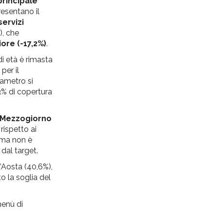
principale
resentano il
 servizi
), che
ore (-17,2%)
.
di età è rimasta
per il
rametro si
3% di copertura
el Mezzogiorno
 rispetto ai
o ma non è
 dal target.
d’Aosta (40,6%),
o la soglia del
menù di