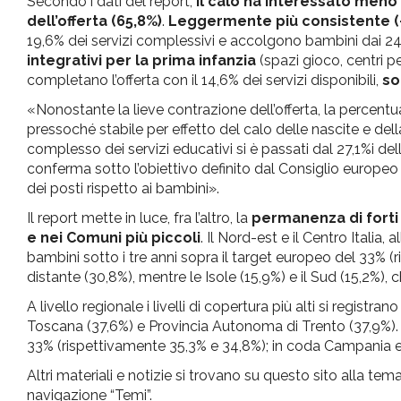
Secondo i dati del report,
il calo ha interessato meno 
dell’offerta (65,8%)
.
Leggermente più consistente (-
19,6% dei servizi complessivi e accolgono bambini dai 24 
integrativi per la prima infanzia
(spazi gioco, centri pe
completano l’offerta con il 14,6% dei servizi disponibili,
so
«Nonostante la lieve contrazione dell’offerta, la percentual
pressoché stabile per effetto del calo delle nascite e della
complesso dei servizi educativi si è passati dal 27,1%i 
conferma sotto l’obiettivo definito dal Consiglio europeo 
dei posti rispetto ai bambini».
Il report mette in luce, fra l’altro, la
permanenza di forti 
e nei Comuni più piccoli
. Il Nord-est e il Centro Italia,
bambini sotto i tre anni sopra il target europeo del 33% (
distante (30,8%), mentre le Isole (15,9%) e il Sud (15,2%),
A livello regionale i livelli di copertura più alti si regis
Toscana (37,6%) e Provincia Autonoma di Trento (37,9%). An
33% (rispettivamente 35,3% e 34,8%); in coda Campania e 
Altri materiali e notizie si trovano su questo sito alla tem
navigazione “Temi”.