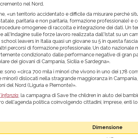
ncremento nel Nord.
, «un territorio accidentato e difficile da misurare perché sit
statale, paritaria e non paritaria, formazione professionale) 
i procedure omogenee di raccolta e integrazione dei dati. Un terr
 all'Indagine sulle forze lavoro realizzata dall'Istat su un ca
y school leavers in Italia quasi un giovane su 5 in questa fascia d
altri percorsi di formazione professionale. Un dato nazionale
fortemente condizionato dalle performance negative di gran pa
olare dei giovani di Campania, Sicilia e Sardegna».
e: sono «circa 700 mila i minori che vivono in uno dei 178 comu
 minori) dislocati nella stragrande maggioranza in Campania, S
oni del Nord (Liguria e Piemonte)».
'infanzia
, la campagna di Save the children in aiuto dei bambini
centro dell'agenda politica coinvolgendo cittadini, imprese, enti l
Dimensione