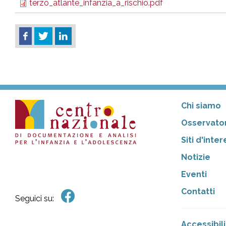
terzo_atlante_infanzia_a_rischio.pdf
Chi siamo
Osservator
Siti d'inte
Notizie
Eventi
Contatti
Seguici su:
Accessibili