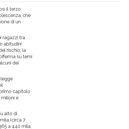
sì il terzo
dolescenza, che
sione di un
i ragazzi tra
o abitudini
el rischio, la
sofferma su temi
alcuni dei
i legge
el
 primo capitolo
milioni e
 alto di
mila (circa 7
 365 a 440 mila,