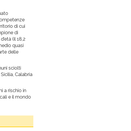
uato
e competenze
itorio di cui
mpione di
’età (il 18,2
 medio quasi
rte delle
ni sciolti
icilia, Calabria
 a rischio in
ocali e il mondo