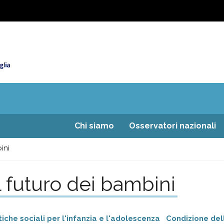
Chi siamo
Osservatori nazionali
ini
 il futuro dei bambini
tiche sociali per l'infanzia e l'adolescenza
Condizione del