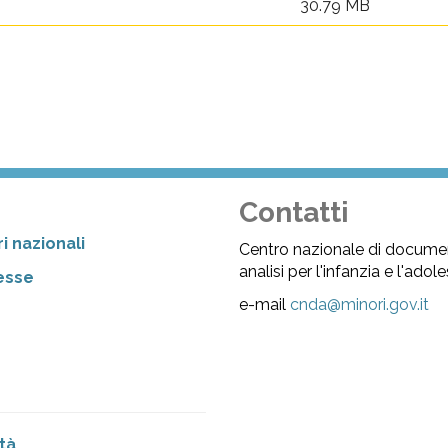
30.79 MB
Contatti
i nazionali
Centro nazionale di docume
analisi per l'infanzia e l'ado
resse
e-mail
cnda@minori.gov.it
tà