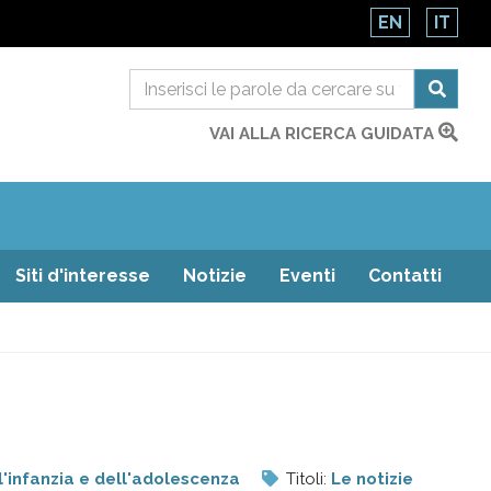
EN
IT
VAI ALLA RICERCA GUIDATA
Siti d'interesse
Notizie
Eventi
Contatti
l'infanzia e dell'adolescenza
Titoli:
Le notizie