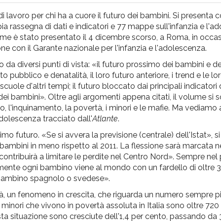
avoro per chi ha a cuore il futuro dei bambini. Si presenta co
ia rassegna di dati e indicatori e 77 mappe sull'infanzia e l'a
volume è stato presentato il 4 dicembre scorso, a Roma, in occa
ne con il Garante nazionale per l'infanzia e l'adolescenza.
ato da diversi punti di vista: «il futuro prossimo dei bambini e de
bblico e denatalità, il loro futuro anteriore, i trend e le lor
cuole d'altri tempi; il futuro bloccato dai principali indicatori d
 dei bambini». Oltre agli argomenti appena citati, il volume si 
, l'inquinamento, la povertà, i minori e le mafie. Ma vediamo 
adolescenza tracciato dall'
Atlante
.
 futuro. «Se si avvera la previsione (centrale) dell'Istat», s
bambini in meno rispetto al 2011. La flessione sarà marcata n
ontribuirà a limitare le perdite nel Centro Nord». Sempre nel
lmente ogni bambino viene al mondo con un fardello di oltre 3 
n bambino spagnolo o svedese».
, un fenomeno in crescita, che riguarda un numero sempre più
 i minori che vivono in povertà assoluta in Italia sono oltre 720 
esta situazione sono cresciute dell'1,4 per cento, passando da