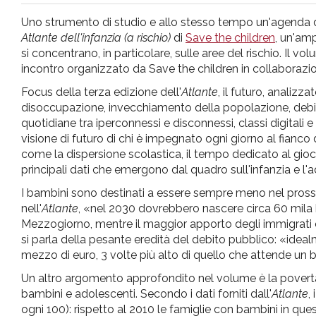
pr
Uno strumento di studio e allo stesso tempo un'agenda di l
Atlante dell'infanzia (a rischio)
di
Save the children
, un'amp
l'infanzia
si concentrano, in particolare, sulle aree del rischio. Il 
incontro organizzato da Save the children in collaborazio
e
Focus della terza edizione dell'
Atlante
, il futuro, analizz
disoccupazione, invecchiamento della popolazione, debito pu
quotidiane tra iperconnessi e disconnessi, classi digitali e s
l'adolescenza
visione di futuro di chi è impegnato ogni giorno al fianco
come la dispersione scolastica, il tempo dedicato al gioco
principali dati che emergono dal quadro sull'infanzia e l'
I bambini sono destinati a essere sempre meno nel prossimo
nell'
Atlante
, «nel 2030 dovrebbero nascere circa 60 mila 
Mezzogiorno, mentre il maggior apporto degli immigrati c
si parla della pesante eredità del debito pubblico: «idea
mezzo di euro, 3 volte più alto di quello che attende u
Un altro argomento approfondito nel volume è la povertà
bambini e adolescenti. Secondo i dati forniti dall'
Atlante
,
ogni 100): rispetto al 2010 le famiglie con bambini in qu