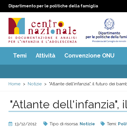
Dipartimento per le politiche della famiglia
Centro
Main
Temi
Attività
Convenzione ONU
menu
nazionale
di
Home
Notizie
"Atlante dell'infanzia", il futuro dei bamb
Documentazione
"Atlante dell'infanzia",
e
analisi
13/12/2012
Tipo di risorsa:
Notizie
Temi:
Poli