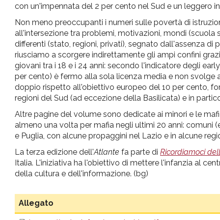
con un'impennata del 2 per cento nel Sud e un leggero i
Non meno preoccupanti i numeri sulle povertà di istruzione
all'intersezione tra problemi, motivazioni, mondi (scuola 
differenti (stato, regioni, privati), segnato dall'assenza d
riusciamo a scorgere indirettamente gli ampi confini grazie
giovani tra i 18 e i 24 anni: secondo l'indicatore degli earl
per cento) è fermo alla sola licenza media e non svolge 
doppio rispetto all'obiettivo europeo del 10 per cento, 
regioni del Sud (ad eccezione della Basilicata) e in partic
Altre pagine del volume sono dedicate ai minori e le mafi
almeno una volta per mafia negli ultimi 20 anni: comuni (e
e Puglia, con alcune propaggini nel Lazio e in alcune regi
La terza edizione dell'
Atlante
fa parte di
Ricordiamoci dell
Italia. L'iniziativa ha l'obiettivo di mettere l'infanzia al 
della cultura e dell'informazione. (bg)
Allegato