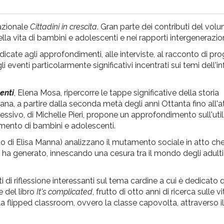
nazionale
Cittadini in crescita
. Gran parte dei contributi del vol
nella vita di bambini e adolescenti e nei rapporti intergenerazion
dicate agli approfondimenti, alle interviste, al racconto di pro
gli eventi particolarmente significativi incentrati sui temi dell'i
enti
, Elena Mosa, ripercorre le tappe significative della storia
liana, a partire dalla seconda metà degli anni Ottanta fino all'
cessivo, di Michelle Pieri, propone un approfondimento sull'uti
dimento di bambini e adolescenti.
arto di Elisa Manna) analizzano il mutamento sociale in atto che
 ha generato, innescando una cesura tra il mondo degli adulti
nti di riflessione interessanti sul tema cardine a cui è dedicat
e del libro
It's complicated
, frutto di otto anni di ricerca sulle v
la flipped classroom, ovvero la classe capovolta, attraverso i