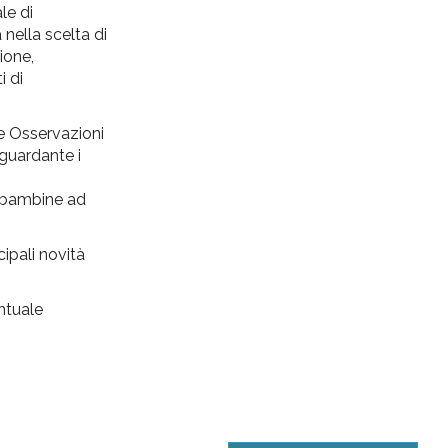
le di
 nella scelta di
ione,
i di
e Osservazioni
iguardante i
e bambine ad
cipali novità
ntuale