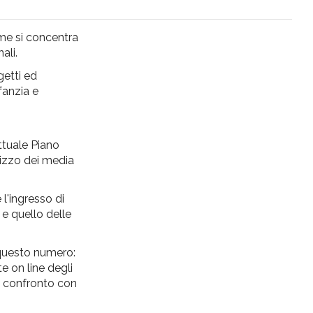
ume si concentra
ali.
getti ed
nfanzia e
attuale Piano
lizzo dei media
 l'ingresso di
 e quello delle
o questo numero:
ite on line degli
l confronto con