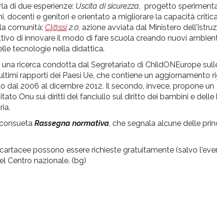
rla di due esperienze:
Uscita di sicurezza
, progetto sperimenta
docenti e genitori e orientato a migliorare la capacità critica
ella comunità;
Cl@ssi
2.0
, azione avviata dal Ministero dell'istruz
iettivo di innovare il modo di fare scuola creando nuovi ambient
e tecnologie nella didattica.
una ricerca condotta dal Segretariato di ChildONEurope sull
i ultimi rapporti dei Paesi Ue, che contiene un aggiornamento r
do dal 2006 al dicembre 2012. Il secondo, invece, propone un
 Onu sui diritti del fanciullo sul diritto dei bambini e dell
ria.
 consueta
Rassegna normativa
, che segnala alcune delle prin
ie cartacee possono essere richieste gratuitamente (salvo l'eve
l Centro nazionale. (bg)