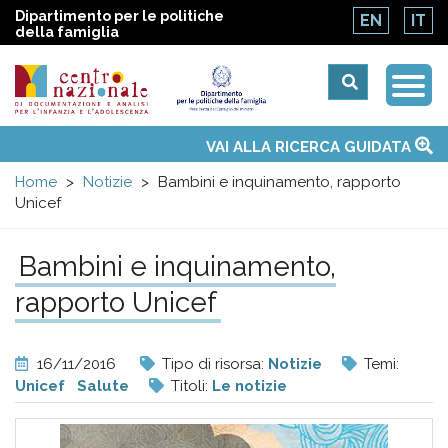
Dipartimento per le politiche
EN
IT
della famiglia
Togg
Centro
Navi
Main
VAI ALLA RICERCA GUIDATA
Chi siamo
Osservatori nazionali
Siti d'interesse
Notizie
Eventi
Contatti
Temi
Attività
Convenzione ONU
menu
nazionale
Home
Notizie
Bambini e inquinamento, rapporto
Unicef
di
Bambini e inquinamento,
Documentazione
rapporto Unicef
e
16/11/2016
Tipo di risorsa:
Notizie
Temi:
analisi
Unicef
Salute
Titoli:
Le notizie