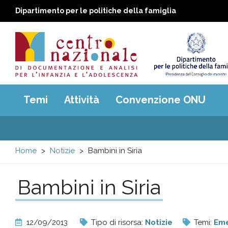
Dipartimento per le politiche della famiglia
Centro
Main
Temi
Attività
Convenzione ONU
menu
nazionale
di
Home
Notizie
Bambini in Siria
Documentazione
Bambini in Siria
e
analisi
12/09/2013
Tipo di risorsa:
Notizie
Temi:
Eme