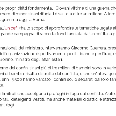
 dei propri diritti fondamentali. Giovani vittime di una guerra
ero di minori siriani rifugiati è salito a oltre un milione. A loro
programma oggi, a Roma.
ll'
Unicef
, «ha lo scopo di approfondire le tematiche legate 
a grande campagna di raccolta fondi lanciata da Unicef Italia pe
rnazionali del ministero, interverranno Giacomo Guerrera, pres
dell'organizzazione rispettivamente per il Libano e per l'Iraq, e
nino, ministro degli affari esteri.
terno dei confini siriani più di tre milioni di bambini sono in var
ioni di bambini risulta distrutta dal conflitto, e che un'intera g
anni, 3.500 hanno varcato i confini soli o separati dai loro famil
tà.
si limitrofi che accolgono i profughi in fuga dal conflitto. Aiuti 
nali, detergenti, vestiti, ma anche materiali didattici e attrez
ani. (bg)