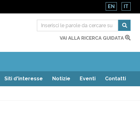
EN
IT
VAI ALLA RICERCA GUIDATA
Siti d'interesse
Notizie
Eventi
Contatti