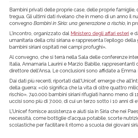
pr
Bambini privati delle proprie case, delle proprie famiglie,
tregua. Gli ultimi dati rivelano che in meno di un anno il num
l'infanzia
convegno
Bambini in Siria: una generazione a rischio
, in 
L'incontro, organizzato dal
Ministero degli affari esteri
e da
e
umanitaria della crisi siriana e rappresenta l'epilogo dell
bambini siriani ospitati nei campi profughi».
l'adolescenza
Al convegno, che si terrà nella Sala delle conferenze inte
Italia, Annamaria Laurini e Marzio Babille, rappresentanti 
direttore dell'Ansa. Le conclusioni sono affidate a Emma Bo
Dai dati più recenti, riportati dall'Unicef, emerge che all'in
della guerra: «ciò significa che la vita di oltre quattro mil
rischio». 740.000 bambini siriani rifugiati hanno meno di 11 
uccisi sono più di 7.000, di cui un terzo sotto i 10 anni di e
L'Unicef fornisce assistenza e aiuti sia in Siria che nei Pae
necessità, come bottiglie d'acqua potabile, scorte nutrizio
scolastiche per facilitare il ritorno a scuola dei giovani siri