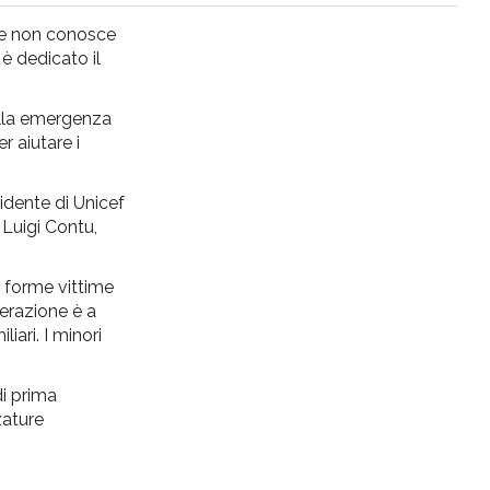
 che non conosce
 è dedicato il
alla emergenza
r aiutare i
idente di Unicef
 Luigi Contu,
ie forme vittime
enerazione è a
iari. I minori
di prima
zature