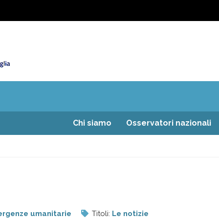
Chi siamo
Osservatori nazionali
rgenze umanitarie
Titoli:
Le notizie