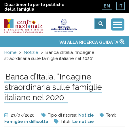
Dipartimento per le politiche
EN
IT
della famiglia
Togg
Centro
Navi
Main
VAI ALLA RICERCA GUIDATA
Chi siamo
Osservatori nazionali
Siti d'interesse
Notizie
Eventi
Contatti
Temi
Attività
Convenzione ONU
menu
nazionale
Home
Notizie
Banca d’Italia, “Indagine
straordinaria sulle famiglie italiane nel 2020”
di
Banca d’Italia, “Indagine
Documentazione
straordinaria sulle famiglie
e
italiane nel 2020”
analisi
23/07/2020
Tipo di risorsa:
Notizie
Temi:
Famiglie in difficoltà
Titoli:
Le notizie