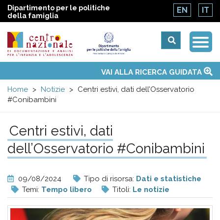
Dipartimento per le politiche
EN
IT
della famiglia
Togg
Centro
Navi
Main
VAI ALLA RICERCA GUIDATA
Chi siamo
Osservatori nazionali
Siti d'interesse
Notizie
Eventi
Contatti
Temi
Attività
Convenzione ONU
menu
nazionale
Home
Notizie
Centri estivi, dati dell’Osservatorio
#Conibambini
di
Centri estivi, dati
Documentazione
dell’Osservatorio #Conibambini
e
09/08/2024
Tipo di risorsa:
Dati e statistiche
analisi
Temi:
Tempo libero
Titoli:
Le notizie