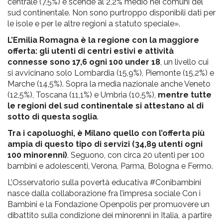
centrale (7,5%) e scende al 2,2% medio nei comuni del
sud continentale. Non sono purtroppo disponibili dati per
le isole e per le altre regioni a statuto speciale».
L’Emilia Romagna è la regione con la maggiore
offerta: gli utenti di centri estivi e attività
connesse sono 17,6 ogni 100 under 18
, un livello cui
si avvicinano solo Lombardia (15,9%), Piemonte (15,2%) e
Marche (14,5%). Sopra la media nazionale anche Veneto
(12,5%), Toscana (11,1%) e Umbria (10,5%),
mentre tutte
le regioni del sud continentale si attestano al di
sotto di questa soglia
.
Tra i capoluoghi, è Milano quello con l’offerta più
ampia di questo tipo di servizi (34,89 utenti ogni
100 minorenni)
. Seguono, con circa 20 utenti per 100
bambini e adolescenti, Verona, Parma, Bologna e Fermo.
L’Osservatorio sulla povertà educativa #Conibambini
nasce dalla collaborazione fra l’impresa sociale Con i
Bambini e la Fondazione Openpolis per promuovere un
dibattito sulla condizione dei minorenni in Italia, a partire