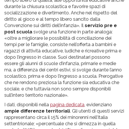
tempo libero di qualità, alle opportunità educative anche
durante la chiusura scolastica e favorire spazi di
socializzazione e divertimento. Anche nel rispetto del
diritto al gioco e al tempo libero sancito dalla
Convenzione sui diritti dell’infanzia». Il
servizio pre e
post scuola
svolge una funzione in parte analoga:
«oltre a migliorare le possibilità di conciliazione dei
tempi per le famiglie, consiste nell’offerta a bambini e
ragazzi di attività educative, ludiche e ricreative prima e
dopo l’ingresso in classe. Suoi destinatari possono
essere gli alunni di scuole d’infanzia, primarie e medie
ma, a differenza dei centri estivi, si svolge durante l’anno
scolastico, prima e dopo l’ingresso a scuola. Prerogative
che ne rendono preziosa la funzione sia educativa che
sociale, e che tuttavia non sono sempre disponibili
sull’intero territorio nazionale».
I dati, disponibili nella
pagina dedicata
, evidenziano
ampie differenze territoriali
. Gli utenti di questi servizi
rappresentano circa il 15% dei minorenni nell’Italia
settentrionale; «percentuale che si dimezza in quella