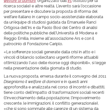
pr
welfare di domani
, organizzato dall'
Irs
(Istituto per la
ricerca sociale) e altre realtà. L'evento sarà l'occasione
l'infanzia
per presentare e discutere la proposta di riforma del
welfare italiano in campo socio-assistenziale elaborata
e
da un'équipe di studiosi guidata da Emanuele Ranci
Ortigosa dell'Irs e da Paolo Bosi del Centro di analisi
delle politiche pubbliche dell'Università di Modena e
l'adolescenza
Reggio Emilia, insieme all'associazione Ars e con il
patrocinio di Fondazione Cariplo.
«Le sofferenze sociali generate dalla crisi in atto e i
vincoli di bilancio sollecitano urgenti riforme attuabili
ottimizzando l'uso delle risorse oggi disponibili», si legge
nella presentazione della giornata di studio.
La nuova proposta, emersa durante il convegno del 2011
Disegniamo il welfare di domani
e in questi anni
approfondita e analizzata nel corso di incontri e dibattiti,
tiene conto dell'impatto di trasformazioni sociali recenti
(l'invecchiamento della popolazione, l'impoverimento
crescente, le immigrazioni, il conflitto generazionale),
«che si sono sommate alle carenze di un sistema da