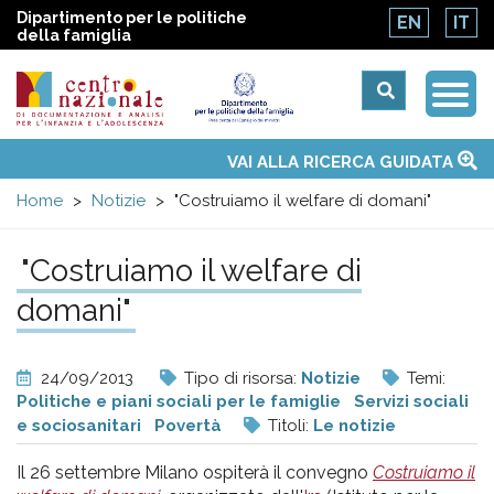
Dipartimento per le politiche
EN
IT
della famiglia
Togg
Centro
Navi
Main
VAI ALLA RICERCA GUIDATA
Chi siamo
Osservatori nazionali
Siti d'interesse
Notizie
Eventi
Contatti
Temi
Attività
Convenzione ONU
menu
nazionale
Home
Notizie
"Costruiamo il welfare di domani"
di
"Costruiamo il welfare di
domani"
Documentazione
e
24/09/2013
Tipo di risorsa:
Notizie
Temi:
Politiche e piani sociali per le famiglie
Servizi sociali
analisi
e sociosanitari
Povertà
Titoli:
Le notizie
Il 26 settembre Milano ospiterà il convegno
Costruiamo il