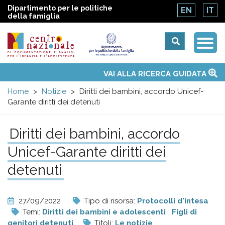
Dipartimento per le politiche
EN
IT
della famiglia
Togg
Centro
Navi
Main
VAI ALLA RICERCA GUIDATA
Chi siamo
Osservatori nazionali
Siti d'interesse
Notizie
Eventi
Contatti
Temi
Attività
Convenzione ONU
menu
nazionale
Home
Notizie
Diritti dei bambini, accordo Unicef-
Garante diritti dei detenuti
di
Diritti dei bambini, accordo
Documentazione
Unicef-Garante diritti dei
e
detenuti
analisi
27/09/2022
Tipo di risorsa:
Protocolli d'intesa
Temi:
Diritti dei bambini e adolescenti
Figli di
genitori detenuti
Titoli:
Le notizie