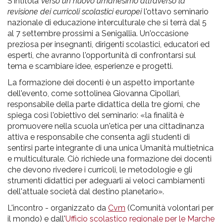
pr
S'intitola
Verso un nuovo umanesimo attraverso la
revisione dei curricoli scolastici europei
l'ottavo seminario
l'infanzia
nazionale di educazione interculturale che si terrà dal 5
al 7 settembre prossimi a Senigallia. Un'occasione
e
preziosa per insegnanti, dirigenti scolastici, educatori ed
esperti, che avranno l'opportunità di confrontarsi sul
tema e scambiare idee, esperienze e progetti.
l'adolescenza
La formazione dei docenti è un aspetto importante
dell'evento, come sottolinea Giovanna Cipollari,
responsabile della parte didattica della tre giorni, che
spiega così l'obiettivo del seminario: «la finalità è
promuovere nella scuola un'etica per una cittadinanza
attiva e responsabile che consenta agli studenti di
sentirsi parte integrante di una unica Umanità multietnica
e multiculturale. Ciò richiede una formazione dei docenti
che devono rivedere i curricoli, le metodologie e gli
strumenti didattici per adeguarli ai veloci cambiamenti
dell'attuale società dal destino planetario».
L'incontro - organizzato da
Cvm
(Comunità volontari per
il mondo) e dall'
Ufficio scolastico regionale per le Marche