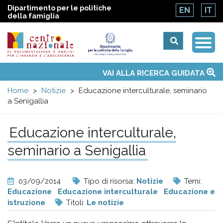
Dipartimento per le politiche
EN
IT
della famiglia
Togg
Centro
Navi
Main
VAI ALLA RICERCA GUIDATA
Chi siamo
Osservatori nazionali
Siti d'interesse
Notizie
Eventi
Contatti
Temi
Attività
Convenzione ONU
menu
nazionale
Home
Notizie
Educazione interculturale, seminario
a Senigallia
di
Educazione interculturale,
Documentazione
seminario a Senigallia
e
03/09/2014
Tipo di risorsa:
Notizie
Temi:
analisi
Educazione
Educazione interculturale
Educazione e
istruzione
Titoli:
Le notizie