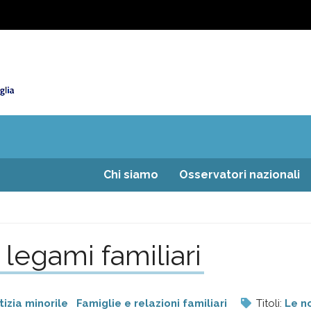
Chi siamo
Osservatori nazionali
 legami familiari
tizia minorile
Famiglie e relazioni familiari
Titoli:
Le no