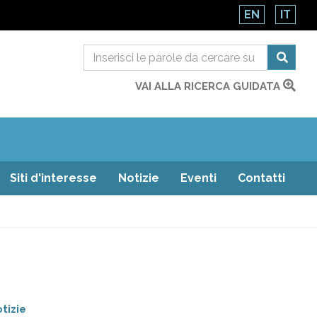
EN
IT
VAI ALLA RICERCA GUIDATA
Siti d'interesse
Notizie
Eventi
Contatti
tizie