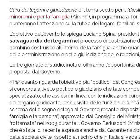
pr
Cura dei legami e giurisdizione
è il tema scelto per il 33e
minorenni e per la famiglia
(Aimmf), in programma a Torino
l'infanzia
punteranno l'attenzione sulla tutela dei legami familiari, s
L'obiettivo dell'evento lo spiega Luciano Spina, presiden
e
salvaguardia dei legami
nel processo di costruzione del
bambino costruisce all'interno della famiglia, anche quan
della amministrazione e della giurisdizione delle relazioni
l'adolescenza
Le tre giornate di studio, inoltre, offriranno l'opportunità d
proposta dal Governo.
«Per quanto riguarda l'obiettivo più “politico” del Congre
si concorda a livello politico e giudiziario che tale com
specializzato, che assicuri, in linea con le indicazioni eur
dell'organo giudicante, l'esclusività delle funzioni e l'unità
schema del disegno delega al Governo recante disposizioni p
famiglia e la persona”, approvato dal Consiglio dei Minist
“rottamata” nel 2003 durante il Governo Berlusconi (Minis
che è stata di recente espressa anche dal Garante nazion
della società civile, rispetto al rischio che in Italia si va