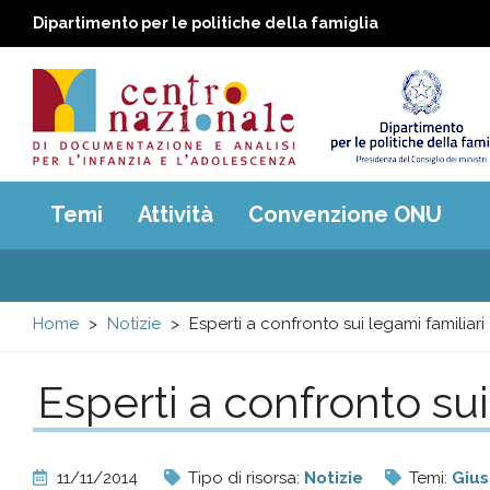
Dipartimento per le politiche della famiglia
Centro
Main
Temi
Attività
Convenzione ONU
menu
nazionale
di
Home
Notizie
Esperti a confronto sui legami familiari
Documentazione
Esperti a confronto sui
e
analisi
11/11/2014
Tipo di risorsa:
Notizie
Temi:
Gius