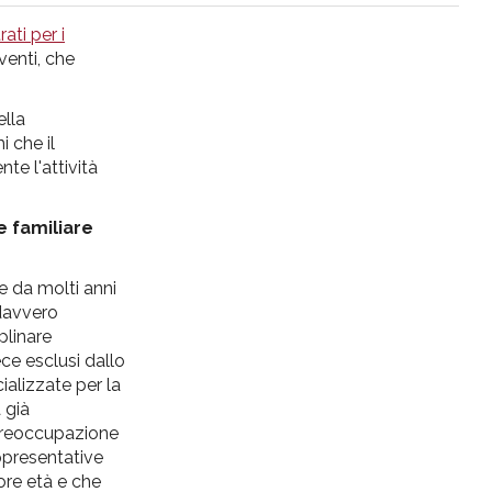
ati per i
venti, che
ella
i che il
te l'attività
e familiare
e da molti anni
 davvero
plinare
ece esclusi dallo
ializzate per la
 già
 preoccupazione
ppresentative
nore età e che