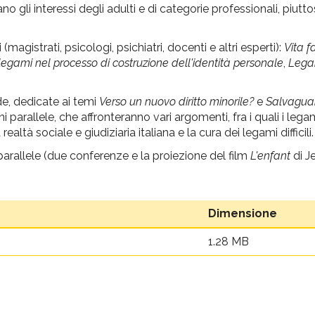
o gli interessi degli adulti e di categorie professionali, piutto
magistrati, psicologi, psichiatri, docenti e altri esperti):
Vita f
i legami nel processo di costruzione dell'identità personale
,
Legam
e, dedicate ai temi
Verso un nuovo diritto minorile?
e
Salvaguar
 parallele, che affronteranno vari argomenti, fra i quali i lega
ealtà sociale e giudiziaria italiana e la cura dei legami difficili.
parallele (due conferenze e la proiezione del film
L'enfant
di J
Dimensione
1.28 MB