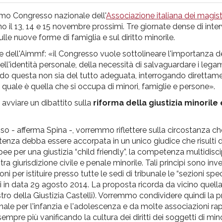
simo Congresso nazionale dell'
Associazione italiana dei magistr
 il 13, 14 e 15 novembre prossimi. Tre giornate dense di inter
ulle nuove forme di famiglia e sul diritto minorile.
te dell'Aimmf: «il Congresso vuole sottolineare l'importanza d
l'identità personale, della necessità di salvaguardare i legam
do questa non sia del tutto adeguata, interrogando direttamen
, quale è quella che si occupa di minori, famiglie e persone».
i avviare un dibattito sulla
riforma della giustizia minorile 
sso - afferma Spina -, vorremmo riflettere sulla circostanza ch
petenza debba essere accorpata in un unico giudice che risulti
opee per una giustizia “child friendly”, la competenza multidisci
 tra giurisdizione civile e penale minorile. Tali principi sono inv
er istituire presso tutte le sedi di tribunale le “sezioni spec
ri in data 29 agosto 2014. La proposta ricorda da vicino quella
tro della Giustizia Castelli). Vorremmo condividere quindi la
ale per l'infanzia e l'adolescenza e da molte associazioni ra
da sempre più vanificando la cultura dei diritti dei soggetti di mi