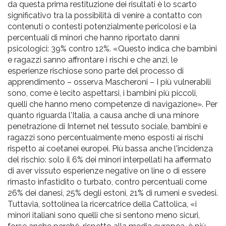
da questa prima restituzione dei risultati è lo scarto
significativo tra la possibilità di venire a contatto con
contenuti o contesti potenzialmente pericolosi e la
percentuali di minori che hanno riportato danni
psicologici: 39% contro 12%. «Questo indica che bambini
e ragazzi sanno affrontare i rischi e che anzi, le
esperienze rischiose sono parte del processo di
apprendimento – osserva Mascheroni – I più vulnerabili
sono, come è lecito aspettarsi, i bambini più piccoli,
quelli che hanno meno competenze di navigazione». Per
quanto riguarda l'Italia, a causa anche di una minore
penetrazione di Internet nel tessuto sociale, bambini e
ragazzi sono percentualmente meno esposti ai rischi
rispetto ai coetanei europei. Più bassa anche l'incidenza
del rischio: solo il 6% dei minori interpellati ha affermato
di aver vissuto esperienze negative on line o di essere
rimasto infastidito o turbato, contro percentuali come
26% dei danesi, 25% degli estoni, 21% di rumeni e svedesi.
Tuttavia, sottolinea la ricercatrice della Cattolica, «i
minori italiani sono quelli che si sentono meno sicuri,