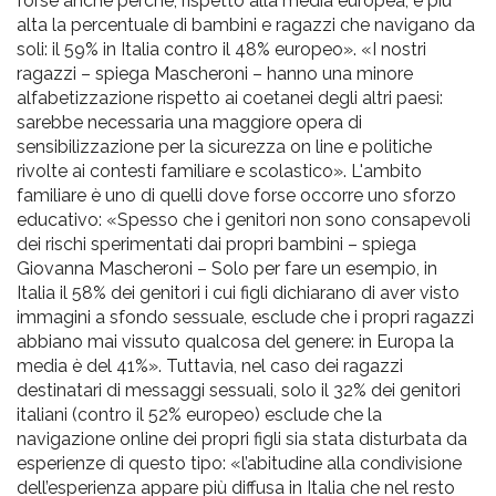
forse anche perché, rispetto alla media europea, è più
alta la percentuale di bambini e ragazzi che navigano da
soli: il 59% in Italia contro il 48% europeo». «I nostri
ragazzi – spiega Mascheroni – hanno una minore
alfabetizzazione rispetto ai coetanei degli altri paesi:
sarebbe necessaria una maggiore opera di
sensibilizzazione per la sicurezza on line e politiche
rivolte ai contesti familiare e scolastico». L'ambito
familiare è uno di quelli dove forse occorre uno sforzo
educativo: «Spesso che i genitori non sono consapevoli
dei rischi sperimentati dai propri bambini – spiega
Giovanna Mascheroni – Solo per fare un esempio, in
Italia il 58% dei genitori i cui figli dichiarano di aver visto
immagini a sfondo sessuale, esclude che i propri ragazzi
abbiano mai vissuto qualcosa del genere: in Europa la
media è del 41%». Tuttavia, nel caso dei ragazzi
destinatari di messaggi sessuali, solo il 32% dei genitori
italiani (contro il 52% europeo) esclude che la
navigazione online dei propri figli sia stata disturbata da
esperienze di questo tipo: «l’abitudine alla condivisione
dell’esperienza appare più diffusa in Italia che nel resto