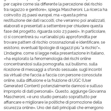
per capire come sia differente la percezione del rischio
tra ragazzo e genitore», spiega Mascheroni. La ricerca ha
coinvolto 25 paesi europei, ma «questa prima
restituzione dei dati raccolti, che verranno poi analizzati,
elaborati e presentati a settembre per chiudere questa
fase del progetto, riguarda solo 23 paesi». In particolare,
ci si concentrerà su «un'analisi più approfondita per
trovare pattern di rischio crossnazionali e identificare, se
esistono, eventuali tipologie di ragazzi più "a rischio"».
L’indagine, come si legge nella presentazione in italiano,
«ha esplorato la fenomenologia dei rischi online
concentrandosi sulla pornografia, sul bullismo, sulla
ricezione di messaggi a sfondo sessuale, sugli incontri
sia virtuali che faccia a faccia con persone conosciute
online, sulla diffusione e la fruizione di UGC (User
Generated Content) potenzialmente dannosi e sull’uso
improprio di dati personali». Questo, aggiunge Giovanna
Mascheroni, «è uno studio pensato soprattutto per
affiancare e migliorare le politiche di promozione della
sicurezza online». Uno dei dati principali che emergono