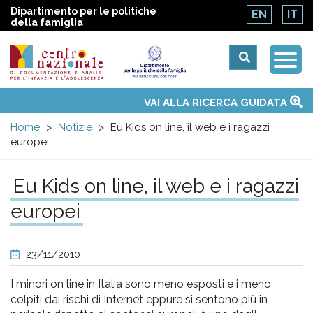
Dipartimento per le politiche
EN
IT
della famiglia
Togg
Centro
Navi
Main
VAI ALLA RICERCA GUIDATA
Chi siamo
Osservatori nazionali
Siti d'interesse
Notizie
Eventi
Contatti
Temi
Attività
Convenzione ONU
menu
nazionale
Home
Notizie
Eu Kids on line, il web e i ragazzi
europei
di
Eu Kids on line, il web e i ragazzi
Documentazione
europei
e
23/11/2010
analisi
I minori on line in Italia sono meno esposti e i meno
colpiti dai rischi di Internet eppure si sentono più in