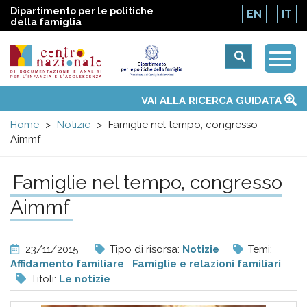
Dipartimento per le politiche
EN
IT
della famiglia
Togg
Centro
Navi
Main
VAI ALLA RICERCA GUIDATA
Chi siamo
Osservatori nazionali
Siti d'interesse
Notizie
Eventi
Contatti
Temi
Attività
Convenzione ONU
menu
nazionale
Home
Notizie
Famiglie nel tempo, congresso
Aimmf
di
Famiglie nel tempo, congresso
Documentazione
Aimmf
e
23/11/2015
Tipo di risorsa:
Notizie
Temi:
analisi
Affidamento familiare
Famiglie e relazioni familiari
Titoli:
Le notizie