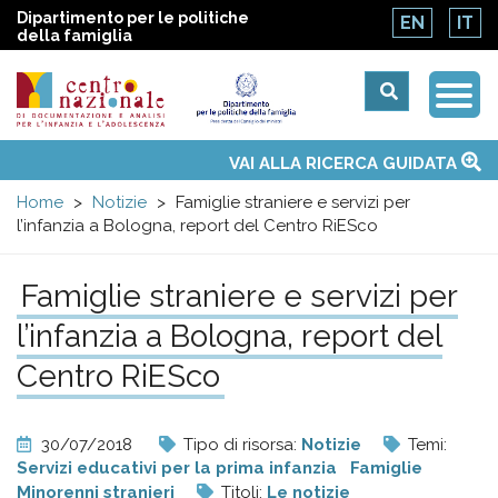
Dipartimento per le politiche
EN
IT
della famiglia
Togg
Centro
Navi
Main
VAI ALLA RICERCA GUIDATA
Chi siamo
Osservatori nazionali
Siti d'interesse
Notizie
Eventi
Contatti
Temi
Attività
Convenzione ONU
menu
nazionale
Home
Notizie
Famiglie straniere e servizi per
l’infanzia a Bologna, report del Centro RiESco
di
Famiglie straniere e servizi per
Documentazione
l’infanzia a Bologna, report del
e
Centro RiESco
analisi
30/07/2018
Tipo di risorsa:
Notizie
Temi:
Servizi educativi per la prima infanzia
Famiglie
Minorenni stranieri
Titoli:
Le notizie