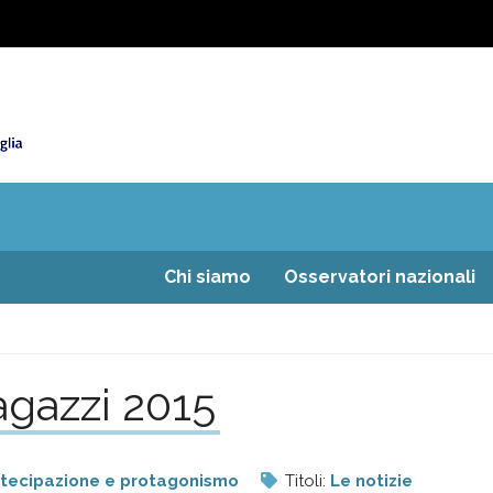
Chi siamo
Osservatori nazionali
ragazzi 2015
tecipazione e protagonismo
Titoli:
Le notizie