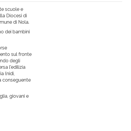
te scuole e
ella Diocesi di
Comune di Nola.
smo dei bambini
orse
mento sul fronte
ondo degli
sa l'edilizia
a (nidi,
lla conseguente
glia, giovani e