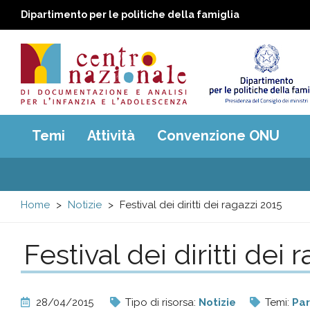
Dipartimento per le politiche della famiglia
Centro
Main
Temi
Attività
Convenzione ONU
menu
nazionale
di
Home
Notizie
Festival dei diritti dei ragazzi 2015
Documentazione
Festival dei diritti dei 
e
analisi
28/04/2015
Tipo di risorsa:
Notizie
Temi:
Par