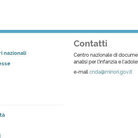
Contatti
i nazionali
Centro nazionale di docume
analisi per l'infanzia e l'ado
resse
e-mail
cnda@minori.gov.it
tà
i