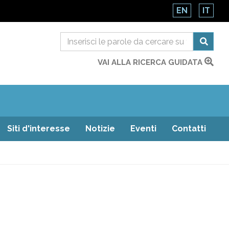
EN
IT
VAI ALLA RICERCA GUIDATA
Siti d'interesse
Notizie
Eventi
Contatti