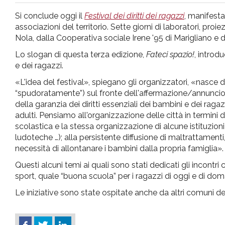
pr
Si conclude oggi il
Festival dei diritti dei ragazzi
, manifesta
associazioni del territorio. Sette giorni di laboratori, proiez
l'infanzia
Nola, dalla Cooperativa sociale Irene '95 di Marigliano e 
Lo slogan di questa terza edizione,
Fateci spazio!
, introd
e
e dei ragazzi.
«L'idea del festival», spiegano gli organizzatori, «nasc
l'adolescenza
“spudoratamente”) sul fronte dell'affermazione/annuncio dei
della garanzia dei diritti essenziali dei bambini e dei rag
adulti. Pensiamo all'organizzazione delle città in termini di 
scolastica e la stessa organizzazione di alcune istituzioni 
ludoteche …); alla persistente diffusione di maltrattamen
necessità di allontanare i bambini dalla propria famiglia».
Questi alcuni temi ai quali sono stati dedicati gli incontri c
sport, quale “buona scuola” per i ragazzi di oggi e di do
Le iniziative sono state ospitate anche da altri comuni del