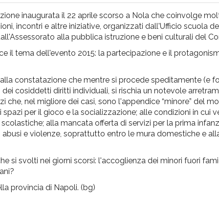
zione inaugurata il 22 aprile scorso a Nola che coinvolge mol
ioni, incontri e altre iniziative, organizzati dall'Ufficio scuola d
dall'Assessorato alla pubblica istruzione e beni culturali del 
uce il tema dell'evento 2015: la partecipazione e il protagoni
e dalla constatazione che mentre si procede speditamente (e f
 cosiddetti diritti individuali, si rischia un notevole arretra
azzi che, nel migliore dei casi, sono l'appendice “minore” del m
spazi per il gioco e la socializzazione; alle condizioni in cui ver
scolastiche; alla mancata offerta di servizi per la prima infanzi
ti, abusi e violenze, soprattutto entro le mura domestiche e a
he si svolti nei giorni scorsi: l'accoglienza dei minori fuori fami
mani?
la provincia di Napoli. (bg)