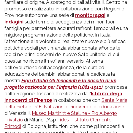
familiare di origine. A sostegno di tali attività, il Centro ha
promosso e realizzato, in collaborazione con Regioni e
Province autonome, una serie di
monitoraggi
e
indagini
sulle forme di accoglienza dei minori fuori
famiglia per permettere accurati raffronti temporali e una
migliore programmazione delle politiche. In Italia,
l’attenzione e la volontà di realizzare nuove e più efficaci
politiche sociali per l'infanzia abbandonata affonda le
radici nei primi decenni del nuovo Sato unitario, di cui
quest’anno ricorre il 150° anniversario. Al tema
dell'evoluzione dell'accoglienza, della cura ed
educazione dei bambini abbandonati è dedicata la
mostra
Figli d'Italia.Gli Innocenti e la nascita di un
progetto nazionale per l'infanzia (1861-1911)
, promossa
dalla Regione Toscana e realizzata dall'
Istituto degli
Innocenti di Firenze
in collaborazione con
Santa Maria
della Pietà
e
I.R.E. Istituzioni di ricovero e di educazione
di Venezia, il
Museo Martinitt e Stelline - Pio Albergo
Trivulzio
di Milano, l'Asp
Irides - Istituto Clemente
Primodì
di Bologna, istituzioni che, come gli Innocenti a
Firenze, sono ancora oggi in attività e hanno saputo