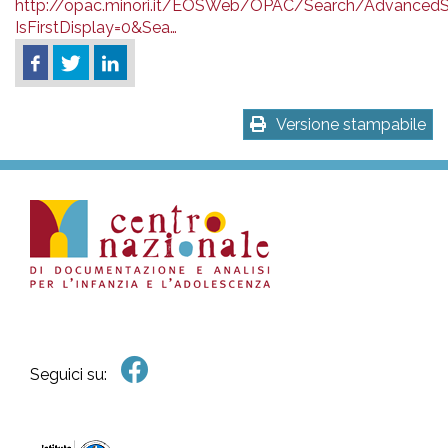
http://opac.minori.it/EOSWeb/OPAC/Search/AdvancedS
IsFirstDisplay=0&Sea…
Versione stampabile
Seguici su: