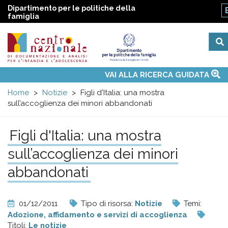
Dipartimento per le politiche della
famiglia
Centro
Main
VAI ALLA RICERCA GUIDATA
Chi siamo
Osservatori nazionali
Siti d'interesse
Notizie
Eventi
Contatti
Temi
Attività
Convenzione ONU
menu
nazionale
Home
Notizie
Figli d'Italia: una mostra
sull’accoglienza dei minori abbandonati
di
Figli d'Italia: una mostra
Documentazione
sull’accoglienza dei minori
abbandonati
e
analisi
01/12/2011
Tipo di risorsa:
Notizie
Temi:
Adozione, affidamento e servizi di accoglienza
Titoli:
Le notizie