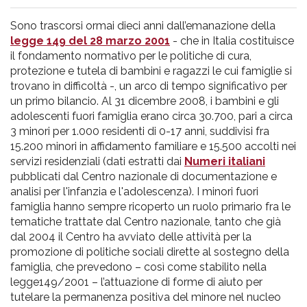
pr
Sono trascorsi ormai dieci anni dall’emanazione della
l'infanzia
legge 149 del 28 marzo 2001
- che in Italia costituisce
il fondamento normativo per le politiche di cura,
e
protezione e tutela di bambini e ragazzi le cui famiglie si
trovano in difficoltà -, un arco di tempo significativo per
un primo bilancio. Al 31 dicembre 2008, i bambini e gli
l'adolescenza
adolescenti fuori famiglia erano circa 30.700, pari a circa
3 minori per 1.000 residenti di 0-17 anni, suddivisi fra
15.200 minori in affidamento familiare e 15.500 accolti nei
servizi residenziali (dati estratti dai
Numeri italiani
pubblicati dal Centro nazionale di documentazione e
analisi per l'infanzia e l'adolescenza). I minori fuori
famiglia hanno sempre ricoperto un ruolo primario fra le
tematiche trattate dal Centro nazionale, tanto che già
dal 2004 il Centro ha avviato delle attività per la
promozione di politiche sociali dirette al sostegno della
famiglia, che prevedono – così come stabilito nella
legge149/2001 – l’attuazione di forme di aiuto per
tutelare la permanenza positiva del minore nel nucleo