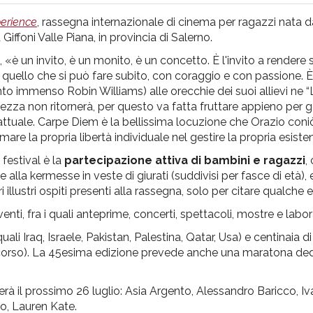
perience
, rassegna internazionale di cinema per ragazzi nata d
Giffoni Valle Piana, in provincia di Salerno.
è un invito, è un monito, è un concetto. È l'invito a rendere s
” quello che si può fare subito, con coraggio e con passione. 
to immenso Robin Williams) alle orecchie dei suoi allievi ne “
inezza non ritornerà, per questo va fatta fruttare appieno per
e attuale. Carpe Diem è la bellissima locuzione che Orazio con
rmare la propria libertà individuale nel gestire la propria esiste
 festival è la
partecipazione attiva di bambini e ragazzi
,
alla kermesse in veste di giurati (suddivisi per fasce di età),
ltri illustri ospiti presenti alla rassegna, solo per citare qualche
ti, fra i quali anteprime, concerti, spettacoli, mostre e labora
uali Iraq, Israele, Pakistan, Palestina, Qatar, Usa) e centinaia di
 concorso). La 45esima edizione prevede anche una maratona de
uderà il prossimo 26 luglio: Asia Argento, Alessandro Baricco, I
o, Lauren Kate.