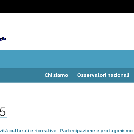
Chi siamo
Osservatori nazionali
15
vità culturali e ricreative
Partecipazione e protagonismo