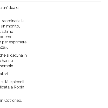
a un'idea di
traordinaria la
È un monito,
L'attimo
 goderne
iò per esprimere
nza».
 che si declina in
 e hanno
 esempio.
tori.
 città e piccoli
dicata a Robin
van Cotroneo,