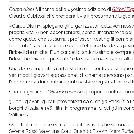
pr
Carpe diem
è il tema della 45esima edizione di
Giffoni Ex
Claudio Gubitosi che prenderà il via il prossimo 17 luglio a 
l'infanzia
«Carpe Diem», spiegano gli organizzatori della kermesse, «
propria vita. A non accontentarsi, senza rimandare “a poi
e
come quello che sussurra il professor Keating (il compian
fuggente”: la vita scorre veloce e l'età acerba della giov
l'irripetibile unicità. È un concetto antichissimo e sempr
l'adolescenza
l'idea che “vivere il presente” è la strada maestra per affe
Una delle principali caratteristiche che contraddistingue il
vari modi: i giovani appassionati di cinema prendono parte 
l'opportunità di incontrare e intervistare registi, attori e a
Come ogni anno,
Giffoni Experience
propone moltissimi even
3.600 i giovani giurati, provenienti da circa 50 Paesi (fra i q
borghi d'Italia, e 156 i film in programma (di cui 98 in
Williams.
Questi alcuni dei celebri ospiti del festival, che si concl
Serena Rossi, Valentina Corti, Orlando Bloom, Mark Ruffal