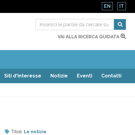
EN
IT
VAI ALLA RICERCA GUIDATA
Siti d'interesse
Notizie
Eventi
Contatti
Titoli:
Le notizie