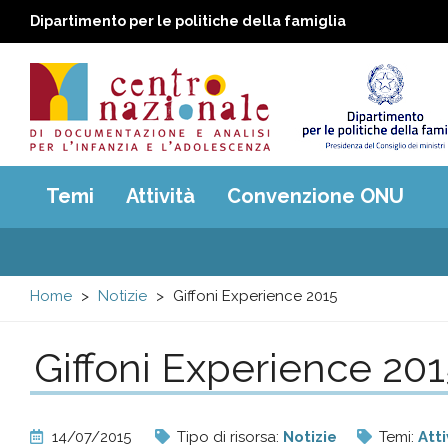
Dipartimento per le politiche della famiglia
Centro
Main
Temi
Attività
Convenzione ONU
menu
nazionale
di
Home
Notizie
Giffoni Experience 2015
Documentazione
Giffoni Experience 20
e
analisi
14/07/2015
Tipo di risorsa:
Notizie
Temi:
Atti