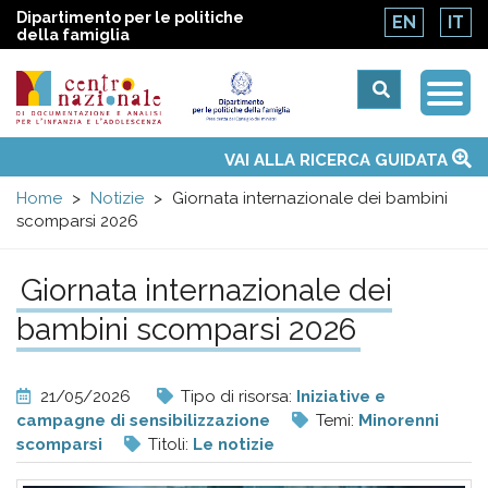
Dipartimento per le politiche
EN
IT
della famiglia
Togg
Centro
Navi
Main
VAI ALLA RICERCA GUIDATA
Chi siamo
Osservatori nazionali
Siti d'interesse
Notizie
Eventi
Contatti
Temi
Attività
Convenzione ONU
menu
nazionale
Home
Notizie
Giornata internazionale dei bambini
scomparsi 2026
di
Giornata internazionale dei
Documentazione
bambini scomparsi 2026
e
21/05/2026
Tipo di risorsa:
Iniziative e
analisi
campagne di sensibilizzazione
Temi:
Minorenni
scomparsi
Titoli:
Le notizie