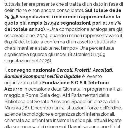
tuttavia tenere presente che si tratta di un dato in fase di
definizione e non ancora consolidato).
Sul totale delle
25.358 segnalazioni, i minorenni rappresentano la
quota più ampia (17.942 segnalazioni, pari al 70,7%
del totale annuo)
. «Una composizione analoga era già
osservabile nel 2024, quando i minori rappresentavano il
69,9% del totale, a conferma di un assetto strutturale
che si mantiene stabile nel tempo». Una percentuale
significativa riguarda gli under 18 stranieri (11.369
segnalazioni nel 2025).
Il
convegno nazionale
Cercati, Protetti, Ascoltati.
Bambini Scomparsi nell’Era Digitale
è l’evento
organizzato dalla
Fondazione S.O.S Il Telefono
Azzurro
in occasione della Giornata, in programma il 25
maggio a Roma (Sala degli Atti Parlamentari della
Biblioteca del Senato “Giovanni Spadolini”, piazza della
Minerva 38). L’incontro riunirà istituzioni, forze dell’ordine,
aziende tecnologiche e organizzazioni internazionali,
chiamate ad affrontare insieme le sfide più attuali legate
alla scomparsa dei minorenni. I lavori saranno aperti dal