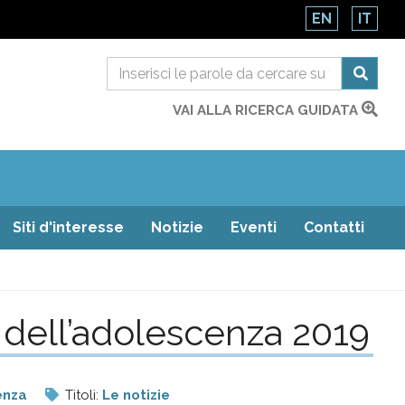
EN
IT
VAI ALLA RICERCA GUIDATA
Siti d'interesse
Notizie
Eventi
Contatti
 e dell’adolescenza 2019
cenza
Titoli:
Le notizie