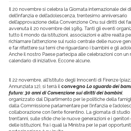
pr
Il 20 novembre si celebra la Giornata internazionale dei dir
dell’infanzia e dell’adolescenza, trentesimo anniversario
l'infanzia
dell’approvazione della Convenzione Onu sui diritti del fan
avvenuta il 20 novembre del 1989. Tanti gli eventi organiz
tutto il mondo da istituzioni, associazioni e altre realtà pe
e
richiamare l’attenzione sul ruolo centrale delle nuove gen
e far riflettere sui temi che riguardano i bambini e gli adol
l'adolescenza
Anche il nostro Paese partecipa alle celebrazioni con un 
calendario di iniziative. Eccone alcune.
Il 22 novembre, all’Istituto degli Innocenti di Firenze (pia
Annunziata 12), si terrà il
convegno
Lo sguardo dei bamb
futuro: 30 anni di Convenzione sui diritti dei bambini
,
organizzato dal Dipartimento per le politiche della famigl
dalla Commissione parlamentare per l’infanzia e l’adoles
collaborazione con l’ente fiorentino. La giornata di studio
trent’anni, sulle sfide che le nuove generazioni e i genito
delle istituzioni, fra i quali la Ministra per le pari opportu