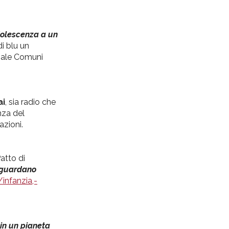
adolescenza a un
di blu un
onale Comuni
ai
, sia radio che
nza del
tazioni.
Patto di
iguardano
infanzia,-
 in un pianeta