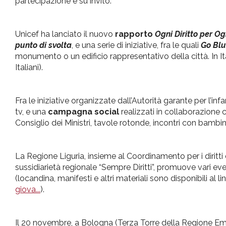
partecipazione è su invito.
Unicef ha lanciato il nuovo
rapporto
Ogni Diritto per Og
punto di svolta
, e una serie di iniziative, fra le quali
Go Bl
monumento o un edificio rappresentativo della città. In It
Italiani).
Fra le iniziative organizzate dall’Autorità garante per l’
tv, e una
campagna social
realizzati in collaborazione c
Consiglio dei Ministri, tavole rotonde, incontri con bambini
La Regione Liguria, insieme al Coordinamento per i diritti 
sussidiarietà regionale “Sempre Diritti”, promuove vari even
(locandina, manifesti e altri materiali sono disponibili al li
giova...
).
Il 20 novembre, a Bologna (Terza Torre della Regione Emili