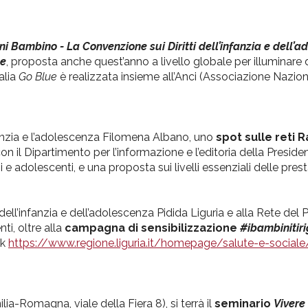
ni Bambino - La Convenzione sui Diritti dell’infanzia e dell’
ue
, proposta anche quest’anno a livello globale per illuminare 
alia
Go Blue
è realizzata insieme all’Anci (Associazione Nazi
infanzia e l’adolescenza Filomena Albano, uno
spot sulle reti R
on il Dipartimento per l’informazione e l’editoria della Preside
 e adolescenti, e una proposta sui livelli essenziali delle pres
dell’infanzia e dell’adolescenza Pidida Liguria e alla Rete del 
ti, oltre alla
campagna di sensibilizzazione
#ibambinitir
nk
https://www.regione.liguria.it/homepage/salute-e-sociale/
a-Romagna, viale della Fiera 8), si terrà il
seminario
Vivere