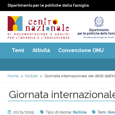
Dipartimento per le politiche della famiglia
Centro
Main
Temi
Attività
Convenzione ONU
menu
nazionale
di
Home
Notizie
Giornata internazionale dei diritti dell
Documentazione
Giornata internazionale
e
analisi
20/11/2019
Tipo di risorsa:
Notizie
Temi:
Gio