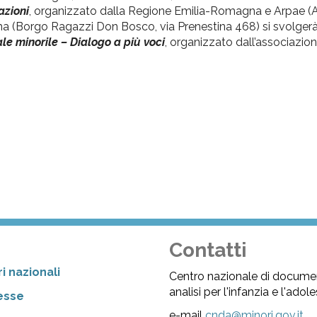
azioni
, organizzato dalla Regione Emilia-Romagna e Arpae (
 (Borgo Ragazzi Don Bosco, via Prenestina 468) si svolgerà
le minorile – Dialogo a più voci
, organizzato dall’associazion
Contatti
i nazionali
Centro nazionale di docume
analisi per l'infanzia e l'ado
resse
e-mail
cnda@minori.gov.it