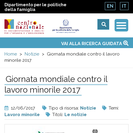
Dipartimento per le politiche
EN
IT
della famiglia
Togg
Centro
Navi
Main
VAI ALLA RICERCA GUIDATA
Chi siamo
Osservatori nazionali
Siti d'interesse
Notizie
Eventi
Contatti
Temi
Attività
Convenzione ONU
menu
nazionale
Home
Notizie
Giornata mondiale contro il lavoro
minorile 2017
di
Giornata mondiale contro il
Documentazione
lavoro minorile 2017
e
12/06/2017
Tipo di risorsa:
Notizie
Temi:
analisi
Lavoro minorile
Titoli:
Le notizie