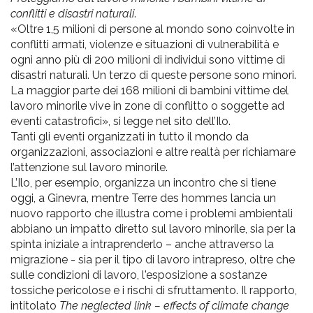
conflitti e disastri naturali
.
«Oltre 1,5 milioni di persone al mondo sono coinvolte in
conflitti armati, violenze e situazioni di vulnerabilità e
ogni anno più di 200 milioni di individui sono vittime di
disastri naturali. Un terzo di queste persone sono minori.
La maggior parte dei 168 milioni di bambini vittime del
lavoro minorile vive in zone di conflitto o soggette ad
eventi catastrofici», si legge nel sito dell’Ilo.
Tanti gli eventi organizzati in tutto il mondo da
organizzazioni, associazioni e altre realtà per richiamare
l’attenzione sul lavoro minorile.
L’Ilo, per esempio, organizza un incontro che si tiene
oggi, a Ginevra, mentre Terre des hommes lancia un
nuovo rapporto che illustra come i problemi ambientali
abbiano un impatto diretto sul lavoro minorile, sia per la
spinta iniziale a intraprenderlo – anche attraverso la
migrazione - sia per il tipo di lavoro intrapreso, oltre che
sulle condizioni di lavoro, l'esposizione a sostanze
tossiche pericolose e i rischi di sfruttamento. Il rapporto,
intitolato
The neglected link – effects of climate change