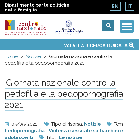
Dipartimento per le politiche
EN
IT
della famiglia
Togg
Centro
Navi
Main
VAI ALLA RICERCA GUIDATA
Chi siamo
Osservatori nazionali
Siti d'interesse
Notizie
Eventi
Contatti
Temi
Attività
Convenzione ONU
menu
nazionale
Home
Notizie
Giornata nazionale contro la
pedofilia e la pedopornografia 2021
di
Giornata nazionale contro la
Documentazione
pedofilia e la pedopornografia
e
2021
analisi
05/05/2021
Tipo di risorsa:
Notizie
Temi:
Pedopornografia
Violenza sessuale su bambini e
adolescenti
Titoli:
Le notizie