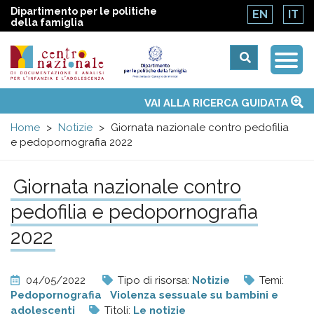
Dipartimento per le politiche
EN
IT
della famiglia
Togg
Centro
Navi
Main
VAI ALLA RICERCA GUIDATA
Chi siamo
Osservatori nazionali
Siti d'interesse
Notizie
Eventi
Contatti
Temi
Attività
Convenzione ONU
menu
nazionale
Home
Notizie
Giornata nazionale contro pedofilia
e pedopornografia 2022
di
Giornata nazionale contro
Documentazione
pedofilia e pedopornografia
e
2022
analisi
04/05/2022
Tipo di risorsa:
Notizie
Temi:
Pedopornografia
Violenza sessuale su bambini e
adolescenti
Titoli:
Le notizie