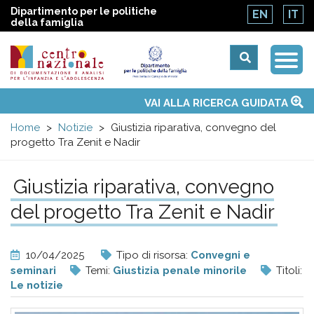
Dipartimento per le politiche
EN
IT
della famiglia
Togg
Centro
Navi
Main
VAI ALLA RICERCA GUIDATA
Chi siamo
Osservatori nazionali
Siti d'interesse
Notizie
Eventi
Contatti
Temi
Attività
Convenzione ONU
menu
nazionale
Home
Notizie
Giustizia riparativa, convegno del
progetto Tra Zenit e Nadir
di
Giustizia riparativa, convegno
Documentazione
del progetto Tra Zenit e Nadir
e
10/04/2025
Tipo di risorsa:
Convegni e
analisi
seminari
Temi:
Giustizia penale minorile
Titoli:
Le notizie