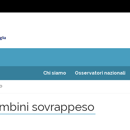
Chi siamo
Osservatori nazionali
so
 bambini sovrappeso