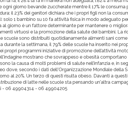
 non la fa, il 28% la fa in maniera non adeguata, l’82% a metà 
 ogni giorno bevande zuccherate mentre il 17% le consuma pi
ra: il 23% dei genitori dichiara che i propri figli non la cons
: solo 1 bambino su 10 fa attività fisica in modo adeguato per
n'ora al giorno è un fattore determinante per mantenere o miglior
nti virtuosi e la promozione della salute dei bambini. La r
e scuole sono distribuiti quotidianamente alimenti sani come f
ria durante la settimana, il 79% delle scuole ha inserito nei pr
ei propri programmi iniziative di promozione dell’attività moto
ati dell'indagine mostrano che sovrappeso e obesità comportan
ono la causa di molti problemi di salute nell’infanzia e, in segu
eo dove, secondo i dati dell'Organizzazione Mondiale della Sa
no al 20%. Un terzo di questi risulta obeso. Davanti a questi 
ibuzione di latte nelle scuole sta pensando un'altra campa
nelli - 06 49904314 - 06 49904205