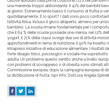
cattive abitudini sulla prima colazione: l’11% dei bambini
una merenda troppo abbondante, il 41% dei bambini beve
al giorno. Estremamente basso il consumo di frutta e verdu
quotidianamente. E lo sport? I dati sono poco confortanti
l’attività fisica, incluso il gioco all’aperto, almeno per u
bambino. La scuola rimane fondamentale per i comportame
che il 64 % delle scuole possiede una mensa, nel 12% dell
yogurt, il 71% delle classi svolge due ore di attività moto
approfondimenti in tema di nutrizione, il 90% ha inserito n
intrapreso iniziative di educazione alimentare. I risult
forte disagio fisico, psicologico e sociale ma soprattutto s
adulta. Un problema questo sentito anche a livello europ
con problemi di sovrappeso o di obesità sono stimati attor
Commissione europea, dopo la campagna europea di distr
la distribuzione di frutta. (sp) Info: Dott.ssa Angela Spi