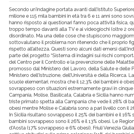
pr
Secondo un'indagine portata avanti dall’Istituto Superiore 
milione e 115 mila bambini in età tra 6 e 11 anni sono sov
l'infanzia
hanno risposto ai questionari fanno poca attività fisica, q
troppo tempo davanti alla TV e ai videogiochi (oltre 2 o
disordinato. Ma una delle cose che stupiscono maggiorme
e
sottovalutano il problema non ritenendo che il proprio fi
rispetto all’altezza. Questi sono alcuni dati emersi dall'i
l'adolescenza
parte del progetto “Sistema di indagini sui rischi comport
del Centro per il Controllo e la prevenzione delle Malattie.
promosso dal Ministero del Lavoro, della Salute e delle Po
Ministero dell’Istruzione, dell’Università e della Ricerca. La
scuole elementari, mostra che il 12,3% dei bambini è obes
sovrappeso con situazioni estremamente gravi in cinque r
Campania, Molise, Basilicata, Calabria e Sicilia hanno nume
triste primato spetta alla Campania che vede il 28% di b
obesi mentre Molise e Calabria sono a pari livello con il
In Sicilia risultano sovrappeso il 25% dei bambini e il 16% 
bambini sovrappeso sono il 26% e il 13% obesi. Le Regioni
d'Aosta (17% sovrappeso e 6% obesi), Friuli Venezia Giuli