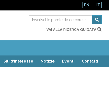
EN
IT
VAI ALLA RICERCA GUIDATA
Siti d'interesse
Notizie
Eventi
Contatti