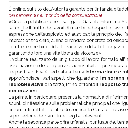
pr
È online, sul sito dell’Autorità garante per l’infanzia e l’a
dei minorenni nel mondo della comunicazione
.
l'infanzia
«Questa pubblicazione – spiega la Garante Filomena Alba
raccoglie il frutto dei lavori di membri ed esperti di associ
espressione dell’auspicato ed auspicabile principio del “far
e
interest of the child, al fine di rendere concreta ed efficace
di tutte le bambine, di tutti i ragazzi e di tutte le ragazze
l'adolescenza
garantendo loro una vita libera da violenze».
Il volume, realizzato da un gruppo di lavoro formato all’i
associazioni e delle organizzazioni istituita e presieduta 
tre parti: la prima è dedicata al tema
informazione e m
approfondisce i vari aspetti che riguardano
i minorenni
radiotelevisiva
e la terza, infine, affronta il
rapporto tr
generazioni
.
La prima, in particolare, presenta la normativa di riferime
spunti di riflessione sulle problematiche principali che rig
argomenti trattati, il diritto di cronaca, la Carta di Trevi
la protezione dei bambini e degli adolescenti.
Anche la seconda parte offre un’analisi puntuale del tema,