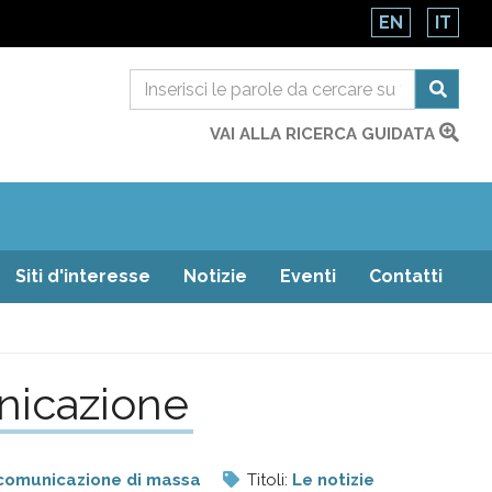
EN
IT
VAI ALLA RICERCA GUIDATA
Siti d'interesse
Notizie
Eventi
Contatti
nicazione
 comunicazione di massa
Titoli:
Le notizie