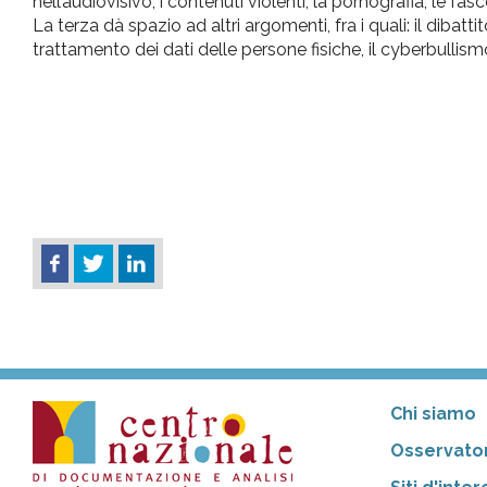
nell’audiovisivo, i contenuti violenti, la pornografia, le fasc
La terza dà spazio ad altri argomenti, fra i quali: il dibat
trattamento dei dati delle persone fisiche, il cyberbullis
Chi siamo
Osservator