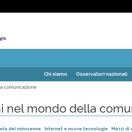
Chi siamo
Osservatori nazionali
lla comunicazione
ni nel mondo della comu
ela del minorenne
Internet e nuove tecnologie
Mezzi di