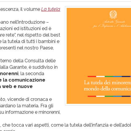
dolescenza, il volume
La tutela
no nell’introduzione –
azioni ed istituzioni ed è
e rete”, nel rispetto del best
 la tutela di tutti i bambini e
 presenti nel nostro Paese,
nterno della Consulta delle
dalla Garante, è suddiviso in
inorenni
, la seconda
 e la comunicazione
a web e nuove
nto, vicende di cronaca e
uardano la materia. Fra gli
so su informazione e minorenni,
 che tocca vari aspetti, come la tutela dell’infanzia e dell’ad