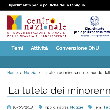
Dipartimento per le politiche della famiglia
Centro
Main
Temi
Attività
Convenzione ONU
menu
nazionale
di
Home
Notizie
La tutela dei minorenni nel mondo de
Documentazione
La tutela dei minoren
e
analisi
16/03/2018
Tipo di risorsa:
Notizie
Temi:
Tut