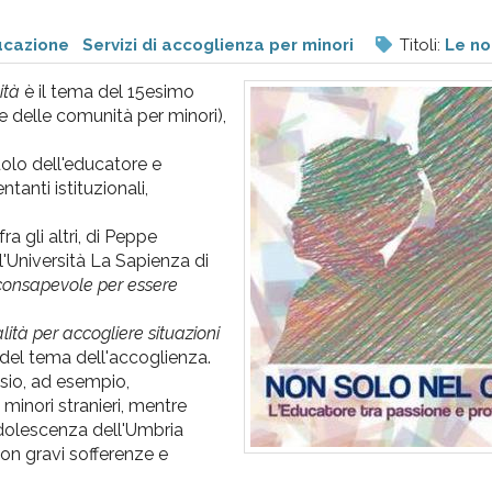
ucazione
Servizi di accoglienza per minori
Titoli:
Le no
ità
è il tema del 15esimo
delle comunità per minori),
uolo dell'educatore e
tanti istituzionali,
ra gli altri, di Peppe
l'Università La Sapienza di
 consapevole per essere
ità per accogliere situazioni
 del tema dell'accoglienza.
sio, ad esempio,
 minori stranieri, mentre
'adolescenza dell'Umbria
con gravi sofferenze e