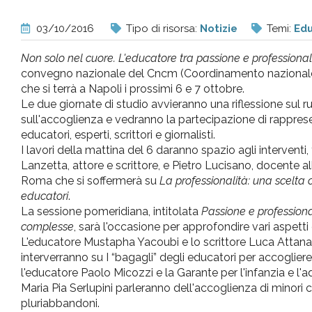
pr
03/10/2016
Tipo di risorsa:
Notizie
Temi:
Ed
l'infanzia
Non solo nel cuore. L'educatore tra passione e professional
convegno nazionale del Cncm (Coordinamento nazionale 
e
che si terrà a Napoli i prossimi 6 e 7 ottobre.
Le due giornate di studio avvieranno una riflessione sul r
sull'accoglienza e vedranno la partecipazione di rappresen
l'adolescenza
educatori, esperti, scrittori e giornalisti.
I lavori della mattina del 6 daranno spazio agli interventi, f
Lanzetta, attore e scrittore, e Pietro Lucisano, docente al
Roma che si soffermerà su
La professionalità: una scelta
educatori
.
La sessione pomeridiana, intitolata
Passione e professional
complesse
, sarà l'occasione per approfondire vari aspetti
L'educatore Mustapha Yacoubi e lo scrittore Luca Attana
interverranno su I “bagagli” degli educatori per accogliere
l'educatore Paolo Micozzi e la Garante per l'infanzia e l
Maria Pia Serlupini parleranno dell'accoglienza di minori 
pluriabbandoni.