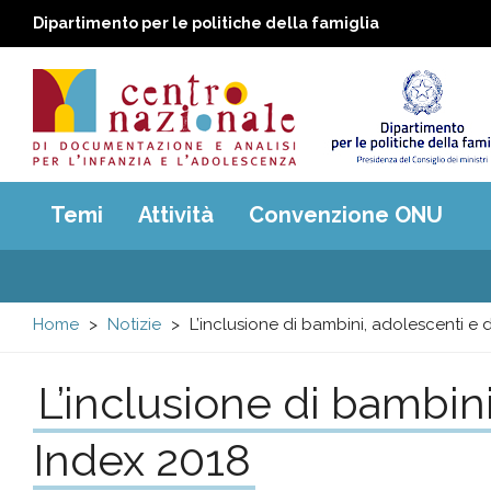
Dipartimento per le politiche della famiglia
Centro
Main
Temi
Attività
Convenzione ONU
menu
nazionale
di
Home
Notizie
L’inclusione di bambini, adolescenti 
Documentazione
L’inclusione di bambi
e
Index 2018
analisi