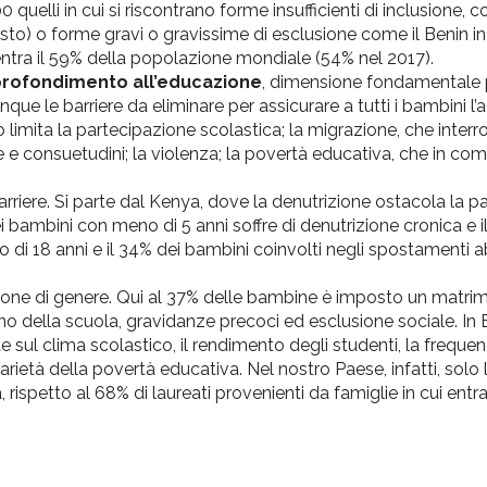
 quelli in cui si riscontrano forme insufficienti di inclusione, 
to) o forme gravi o gravissime di esclusione come il Benin i
centra il 59% della popolazione mondiale (54% nel 2017).
rofondimento all’educazione
, dimensione fondamentale p
que le barriere da eliminare per assicurare a tutti i bambini l
o limita la partecipazione scolastica; la migrazione, che interr
rme e consuetudini; la violenza; la povertà educativa, che in c
barriere. Si parte dal Kenya, dove la denutrizione ostacola la 
i bambini con meno di 5 anni soffre di denutrizione cronica e i
o di 18 anni e il 34% dei bambini coinvolti negli spostamenti 
azione di genere. Qui al 37% delle bambine è imposto un matri
della scuola, gravidanze precoci ed esclusione sociale. In B
te sul clima scolastico, il rendimento degli studenti, la frequen
itarietà della povertà educativa. Nel nostro Paese, infatti, solo 
, rispetto al 68% di laureati provenienti da famiglie in cui entra