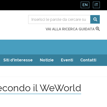
EN
IT
VAI ALLA RICERCA GUIDATA
Siti d'interesse
Notizie
Eventi
Contatti
secondo il WeWorld