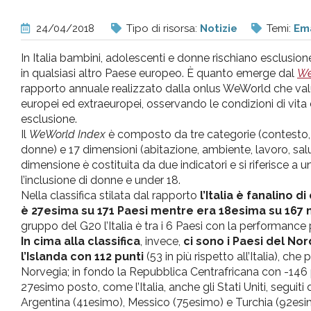
pr
24/04/2018
Tipo di risorsa:
Notizie
Temi:
Ema
l'infanzia
In Italia bambini, adolescenti e donne rischiano esclusion
in qualsiasi altro Paese europeo. È quanto emerge dal
We
e
rapporto annuale realizzato dalla onlus WeWorld che valut
europei ed extraeuropei, osservando le condizioni di vita d
esclusione.
l'adolescenza
Il
WeWorld Index
è composto da tre categorie (contesto,
donne) e 17 dimensioni (abitazione, ambiente, lavoro, sal
dimensione è costituita da due indicatori e si riferisce a
l’inclusione di donne e under 18.
Nella classifica stilata dal rapporto
l’Italia è fanalino d
è 27esima su 171 Paesi mentre era 18esima su 167 
gruppo del G20 l’Italia è tra i 6 Paesi con la performance
In cima alla classifica
, invece,
ci sono i Paesi del No
l’Islanda con 112 punti
(53 in più rispetto all’Italia), che
Norvegia; in fondo la Repubblica Centrafricana con -146 p
27esimo posto, come l’Italia, anche gli Stati Uniti, seguiti
Argentina (41esimo), Messico (75esimo) e Turchia (92esi