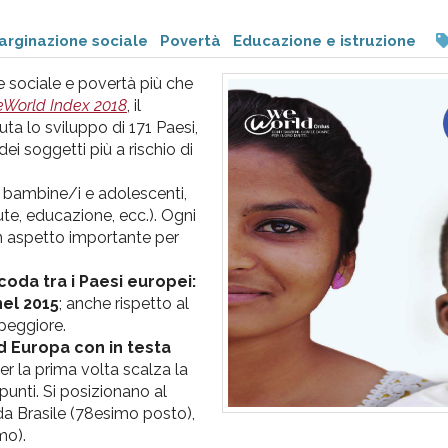
rginazione sociale
Povertà
Educazione e istruzione
e sociale e povertà più che
World Index 2018
, il
a lo sviluppo di 171 Paesi,
ei soggetti più a rischio di
 bambine/i e adolescenti,
ute, educazione, ecc.). Ogni
 un aspetto importante per
i coda tra i Paesi europei:
nel 2015
; anche rispetto al
 peggiore.
rd Europa con in testa
 per la prima volta scalza la
unti. Si posizionano al
 da Brasile (78esimo posto),
mo).