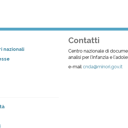
Contatti
i nazionali
Centro nazionale di docume
analisi per l'infanzia e l'ado
resse
e-mail
cnda@minori.gov.it
tà
i