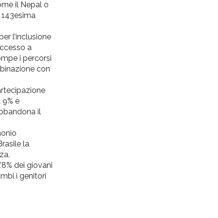
come il Nepal o
n 143esima
er l’inclusione
’accesso a
ompe i percorsi
ombinazione con
partecipazione
l 9% è
abbandona il
monio
rasile la
za.
l’8% dei giovani
mbi i genitori