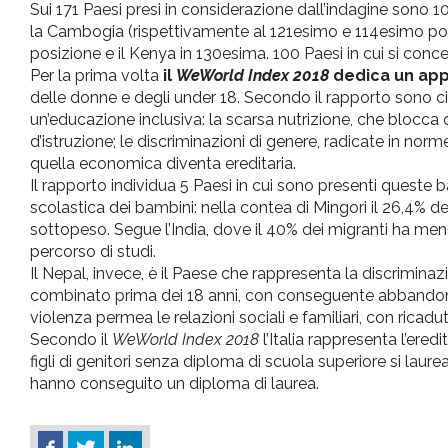
Sui 171 Paesi presi in considerazione dall’indagine sono 100
la Cambogia (rispettivamente al 121esimo e 114esimo pos
posizione e il Kenya in 130esima. 100 Paesi in cui si con
Per la prima volta
il
WeWorld Index 2018
dedica un app
delle donne e degli under 18. Secondo il rapporto sono cin
un’educazione inclusiva: la scarsa nutrizione, che blocca 
d’istruzione; le discriminazioni di genere, radicate in no
quella economica diventa ereditaria.
Il rapporto individua 5 Paesi in cui sono presenti queste 
scolastica dei bambini: nella contea di Mingori il 26,4% de
sottopeso. Segue l’India, dove il 40% dei migranti ha men
percorso di studi.
Il Nepal, invece, è il Paese che rappresenta la discrimin
combinato prima dei 18 anni, con conseguente abbandono 
violenza permea le relazioni sociali e familiari, con ricadu
Secondo il
WeWorld Index 2018
l’Italia rappresenta l’ered
figli di genitori senza diploma di scuola superiore si laurea
hanno conseguito un diploma di laurea.