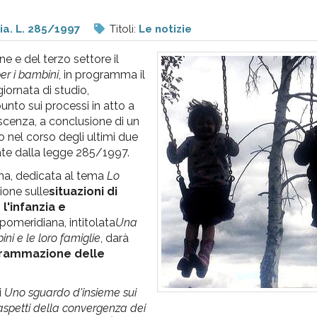
lia. L. 285/1997
Titoli:
Le notizie
ne e del terzo settore il
per i bambini
, in programma il
giornata di studio,
punto sui processi in atto a
lescenza, a conclusione di un
 nel corso degli ultimi due
duate dalla legge 285/1997.
ina, dedicata al tema
Lo
sione sulle
situazioni di
l'infanzia e
pomeridiana, intitolata
Una
ni e le loro famiglie
, darà
grammazione delle
i
Uno sguardo d'insieme sui
 aspetti della convergenza dei