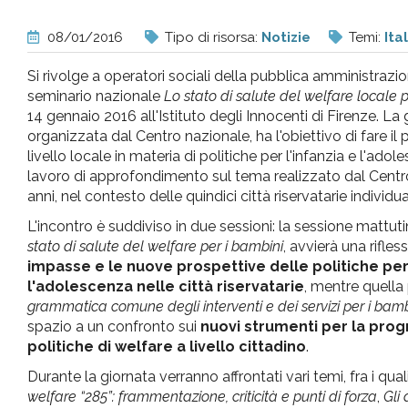
pr
08/01/2016
Tipo di risorsa:
Notizie
Temi:
Ita
l'infanzia
Si rivolge a operatori sociali della pubblica amministrazio
seminario nazionale
Lo stato di salute del welfare locale 
e
14 gennaio 2016 all'Istituto degli Innocenti di Firenze. La 
organizzata dal Centro nazionale, ha l'obiettivo di fare il 
livello locale in materia di politiche per l'infanzia e l'ado
l'adolescenza
lavoro di approfondimento sul tema realizzato dal Centro
anni, nel contesto delle quindici città riservatarie indivi
L'incontro è suddiviso in due sessioni: la sessione mattut
stato di salute del welfare per i bambini
, avvierà una rifles
impasse e le nuove prospettive delle politiche per 
l'adolescenza nelle città riservatarie
, mentre quella 
grammatica comune degli interventi e dei servizi per i bambi
spazio a un confronto sui
nuovi strumenti per la pro
politiche di welfare a livello cittadino
.
Durante la giornata verranno affrontati vari temi, fra i qual
welfare “285”: frammentazione, criticità e punti di forza
,
Gli