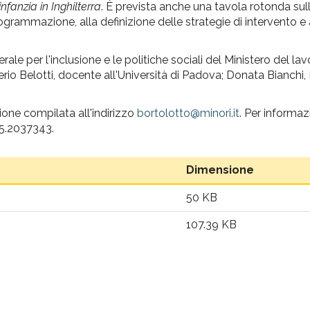
infanzia in Inghilterra
. È prevista anche una tavola rotonda sulle u
grammazione, alla definizione delle strategie di intervento e a
erale per l'inclusione e le politiche sociali del Ministero del la
alerio Belotti, docente all'Università di Padova; Donata Bianchi,
zione compilata all'indirizzo
bortolotto@minori.it
. Per informaz
055.2037343.
Dimensione
50 KB
107.39 KB