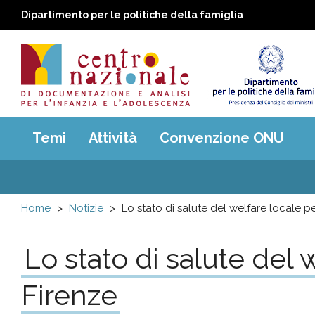
Dipartimento per le politiche della famiglia
Centro
Main
Temi
Attività
Convenzione ONU
menu
nazionale
di
Home
Notizie
Lo stato di salute del welfare locale pe
Documentazione
Lo stato di salute del 
e
Firenze
analisi