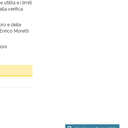
tilità e i limiti
lla verifica
voro e delle
 Enrico Moretti
ioni