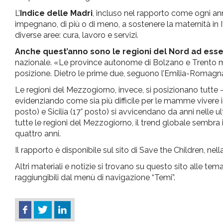
L’
Indice delle Madri
, incluso nel rapporto come ogni anno
impegnano, di più o di meno, a sostenere la maternità in Ita
diverse aree: cura, lavoro e servizi.
Anche quest’anno sono le regioni del Nord ad esse
nazionale. «Le province autonome di Bolzano e Trento ma
posizione. Dietro le prime due, seguono l’Emilia-Romagna, 
Le regioni del Mezzogiorno, invece, si posizionano tutte – i
evidenziando come sia più difficile per le mamme vivere in
posto) e Sicilia (17° posto) si avvicendano da anni nelle ul
tutte le regioni del Mezzogiorno, il trend globale sembra
quattro anni.
Il rapporto è disponibile sul sito di Save the Children, nel
Altri materiali e notizie si trovano su questo sito alle te
raggiungibili dal menù di navigazione “Temi”.