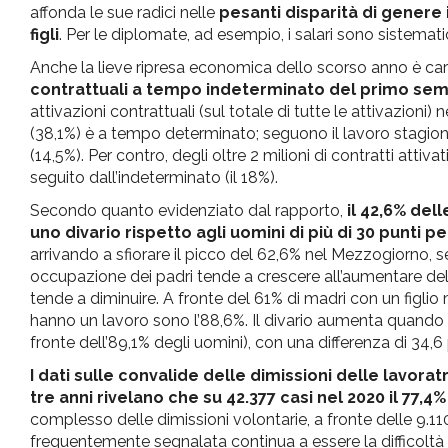
affonda le sue radici nelle
pesanti disparità di genere 
figli
. Per le diplomate, ad esempio, i salari sono sistemat
Anche la lieve ripresa economica dello scorso anno è cara
contrattuali a tempo indeterminato del primo seme
attivazioni contrattuali (sul totale di tutte le attivazioni
(38,1%) è a tempo determinato; seguono il lavoro stagional
(14,5%). Per contro, degli oltre 2 milioni di contratti attiv
seguito dall’indeterminato (il 18%).
Secondo quanto evidenziato dal rapporto,
il 42,6% del
uno divario rispetto agli uomini di più di 30 punti p
arrivando a sfiorare il picco del 62,6% nel Mezzogiorno, se
occupazione dei padri tende a crescere all’aumentare del 
tende a diminuire. A fronte del 61% di madri con un figli
hanno un lavoro sono l’88,6%. Il divario aumenta quando 
fronte dell’89,1% degli uomini), con una differenza di 34,6 
I dati sulle convalide delle dimissioni delle lavora
tre anni rivelano che su 42.377 casi nel 2020 il 77,
complesso delle dimissioni volontarie, a fronte delle 9.110
frequentemente segnalata continua a essere la difficoltà di