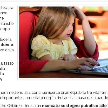
ieci tra
onne.
che
ri anche
troppo
luce la
e donne
ze della
 il tasso
ia. I
ila
1%
amme sono alla continua ricerca di un equilibrio tra vita fami
a importante, aumentato negli ultimi anni a causa della pand
 the Children - indica un
mancato sostegno pubblico al