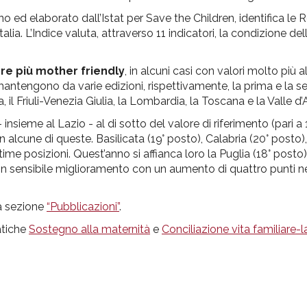
 ed elaborato dall’Istat per Save the Children, identifica le R
lia. L’Indice valuta, attraverso 11 indicatori, la condizione dell
re più mother friendly
, in alcuni casi con valori molto più a
ntengono da varie edizioni, rispettivamente, la prima e la 
il Friuli-Venezia Giulia, la Lombardia, la Toscana e la Valle d’
nsieme al Lazio - al di sotto del valore di riferimento (pari a 
 alcune di queste. Basilicata (19° posto), Calabria (20° posto
time posizioni. Quest’anno si affianca loro la Puglia (18° posto
 in sensibile miglioramento con un aumento di quattro punti ne
la sezione
“Pubblicazioni”
.
matiche
Sostegno alla maternità
e
Conciliazione vita familiare-