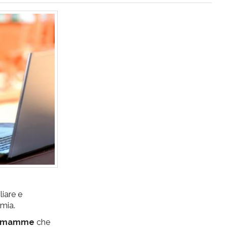
liare e
emia.
le mamme
che