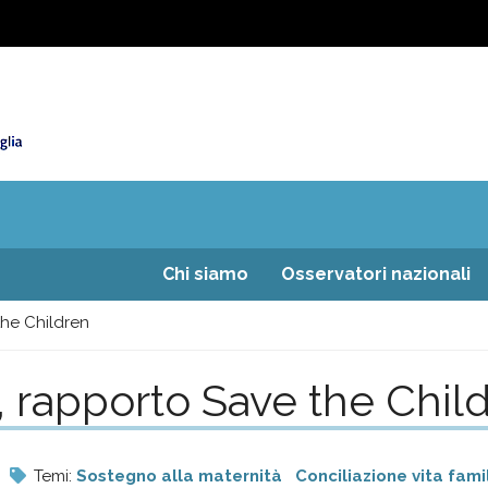
Chi siamo
Osservatori nazionali
the Children
2, rapporto Save the Chil
Temi:
Sostegno alla maternità
Conciliazione vita fami