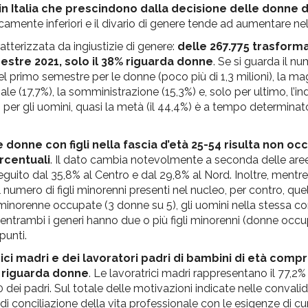
in Italia che prescindono dalla decisione delle donne d
icamente inferiori e il divario di genere tende ad aumentare n
tterizzata da ingiustizie di genere:
delle 267.775 trasforma
stre 2021, solo il 38% riguarda donne
. Se si guarda il nu
) nel primo semestre per le donne (poco più di 1,3 milioni), la m
e (17,7%), la somministrazione (15,3%) e, solo per ultimo, l’i
ati per gli uomini, quasi la metà (il 44,4%) è a tempo determinat
le donne con figli nella fascia d’età 25-54 risulta non o
ercentuali
. Il dato cambia notevolmente a seconda delle are
guito dal 35,8% al Centro e dal 29,8% al Nord. Inoltre, mentre 
numero di figli minorenni presenti nel nucleo, per contro, que
o minorenne occupate (3 donne su 5), gli uomini nella stessa c
entrambi i generi hanno due o più figli minorenni (donne occ
punti.
trici madri e dei lavoratori padri di bambini di età comp
4% riguarda donne
. Le lavoratrici madri rappresentano il 77,2%
 dei padri. Sul totale delle motivazioni indicate nelle convalid
 conciliazione della vita professionale con le esigenze di cura 