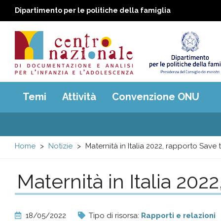
Dipartimento per le politiche della famiglia
Centro
Main
Temi
Attività
Convenzione ONU
menu
nazionale
di
Home
Notizie
Maternità in Italia 2022, rapporto Save 
Documentazione
Maternità in Italia 202
e
analisi
18/05/2022
Tipo di risorsa:
Rapporti e relazioni