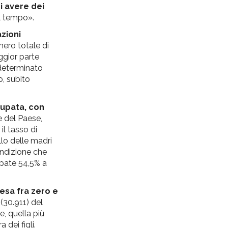
i avere dei
el tempo».
zioni
mero totale di
aggior parte
ndeterminato
o, subito
ccupata, con
e del Paese,
il tasso di
llo delle madri
ondizione che
upate 54,5% a
resa fra zero e
 (30.911) del
e, quella più
dei figli.