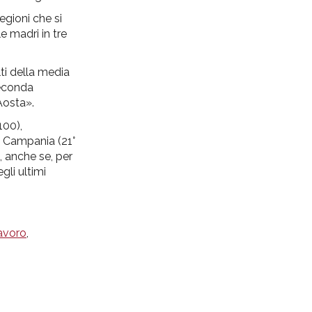
egioni che si
e madri in tre
lti della media
seconda
Aosta».
100),
), Campania (21°
), anche se, per
gli ultimi
lavoro
,