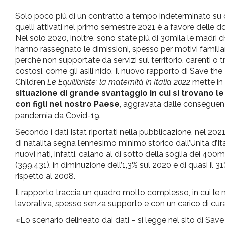
pr
Solo poco più di un contratto a tempo indeterminato su d
quelli attivati nel primo semestre 2021 è a favore delle d
l'infanzia
Nel solo 2020, inoltre, sono state più di 30mila le madri 
hanno rassegnato le dimissioni, spesso per motivi familia
perché non supportate da servizi sul territorio, carenti o 
e
costosi, come gli asili nido. Il nuovo rapporto di Save the
Children
Le Equilibriste: la maternità in Italia 2022
mette in 
l'adolescenza
situazione di grande svantaggio in cui si trovano l
con figli nel nostro Paese
, aggravata dalle conseguen
pandemia da Covid-19.
Secondo i dati Istat riportati nella pubblicazione, nel 2021
di natalità segna l’ennesimo minimo storico dall’Unità d’Ital
nuovi nati, infatti, calano al di sotto della soglia dei 400m
(399.431), in diminuzione dell’1,3% sul 2020 e di quasi il 3
rispetto al 2008.
Il rapporto traccia un quadro molto complesso, in cui le m
lavorativa, spesso senza supporto e con un carico di cur
«Lo scenario delineato dai dati – si legge nel sito di Save