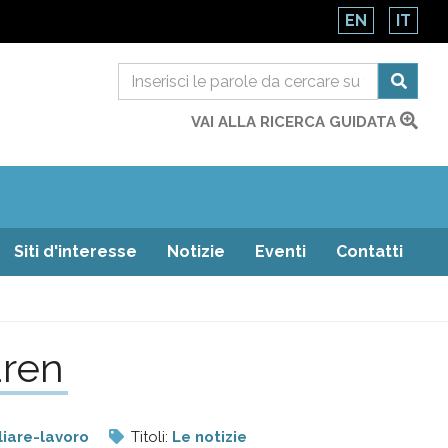
EN
IT
VAI ALLA RICERCA GUIDATA
Siti d'interesse
Notizie
Eventi
Contatti
dren
liare-lavoro
Titoli:
Le notizie