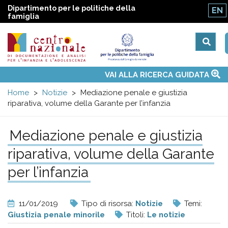
Dipartimento per le politiche della
EN
famiglia
Centro
Main
VAI ALLA RICERCA GUIDATA
Chi siamo
Osservatori nazionali
Siti d'interesse
Notizie
Eventi
Contatti
Temi
Attività
Convenzione ONU
menu
nazionale
Home
Notizie
Mediazione penale e giustizia
riparativa, volume della Garante per l’infanzia
di
Mediazione penale e giustizia
Documentazione
riparativa, volume della Garante
per l’infanzia
e
analisi
11/01/2019
Tipo di risorsa:
Notizie
Temi:
Giustizia penale minorile
Titoli:
Le notizie