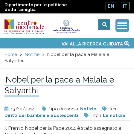
Dipartimento per le politiche
EN
IT
della famiglia
Togg
Centro
Navi
Main
VAI ALLA RICERCA GUIDATA
Chi siamo
Osservatori nazionali
Siti d'interesse
Notizie
Eventi
Contatti
Temi
Attività
Convenzione ONU
menu
nazionale
Home
Notizie
Nobel per la pace a Malala e
Satyarthi
di
Nobel per la pace a Malala e
Documentazione
Satyarthi
e
13/10/2014
Tipo di risorsa:
Notizie
Temi:
analisi
Diritti dei bambini e adolescenti
Titoli:
Le notizie
Il Premio Nobel per la Pace 2014 è stato assegnato a