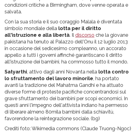
condizioni critiche a Birmingham, dove venne operata e
salvata.
Con la sua storia e il suo coraggio Malala è diventata
simbolo mondiale della
lotta per il diritto
all'istruzione e alla libertà
. Il
discorso
che la giovane
pakistana ha tenuto al Palazzo dell'Onu il 12 luglio 2013
in occasione del sedicesimo compleanno, un accorato
appello a tutti i governi affinché garantiscano il diritto
all'istruzione dei bambini, ha commosso tutto il mondo.
Satyarthi
, attivo dagli anni Novanta nella
lotta contro
lo sfruttamento del lavoro minorile
, ha portato
avanti la tradizione del Mahatma Gandhi e ha attuato
diverse forme di proteste pacifiche concentrandosi sul
grave sfruttamento dei bambini per scopi economici. In
questi anni l'impegno dell'attivista indiano ha permesso
di liberare almeno 80mila bambini dalla schiavitù,
favorendone la reintegrazione sociale. (bg)
Crediti foto: Wikimedia commons (Claude Truong-Ngoc)