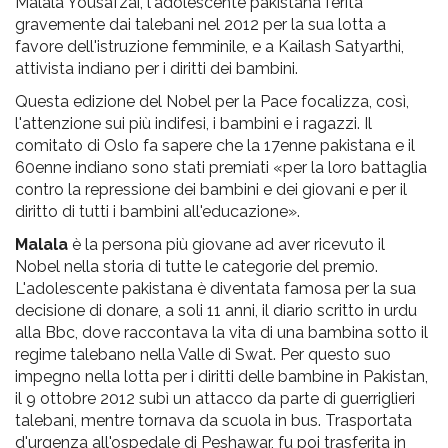
pr
Malala Yousafzai, l'adolescente pakistana ferita
gravemente dai talebani nel 2012 per la sua lotta a
l'infanzia
favore dell'istruzione femminile, e a Kailash Satyarthi,
attivista indiano per i diritti dei bambini.
e
Questa edizione del Nobel per la Pace focalizza, così,
l'attenzione sui più indifesi, i bambini e i ragazzi. Il
l'adolescenza
comitato di Oslo fa sapere che la 17enne pakistana e il
60enne indiano sono stati premiati «per la loro battaglia
contro la repressione dei bambini e dei giovani e per il
diritto di tutti i bambini all'educazione».
Malala
è la persona più giovane ad aver ricevuto il
Nobel nella storia di tutte le categorie del premio.
L'adolescente pakistana è diventata famosa per la sua
decisione di donare, a soli 11 anni, il diario scritto in urdu
alla Bbc, dove raccontava la vita di una bambina sotto il
regime talebano nella Valle di Swat. Per questo suo
impegno nella lotta per i diritti delle bambine in Pakistan,
il 9 ottobre 2012 subì un attacco da parte di guerriglieri
talebani, mentre tornava da scuola in bus. Trasportata
d'urgenza all'ospedale di Peshawar, fu poi trasferita in