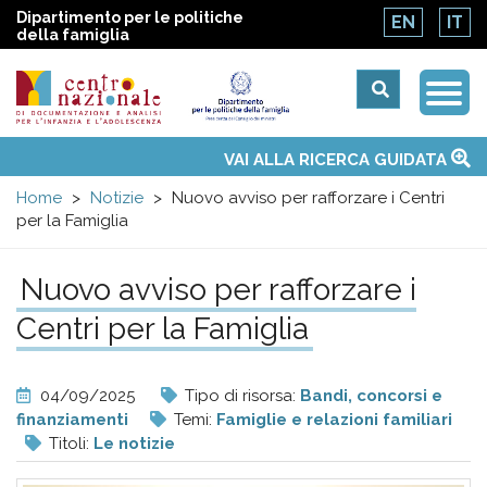
Dipartimento per le politiche
EN
IT
della famiglia
Togg
Centro
Navi
Main
VAI ALLA RICERCA GUIDATA
Chi siamo
Osservatori nazionali
Siti d'interesse
Notizie
Eventi
Contatti
Temi
Attività
Convenzione ONU
menu
nazionale
Home
Notizie
Nuovo avviso per rafforzare i Centri
per la Famiglia
di
Nuovo avviso per rafforzare i
Documentazione
Centri per la Famiglia
e
04/09/2025
Tipo di risorsa:
Bandi, concorsi e
analisi
finanziamenti
Temi:
Famiglie e relazioni familiari
Titoli:
Le notizie