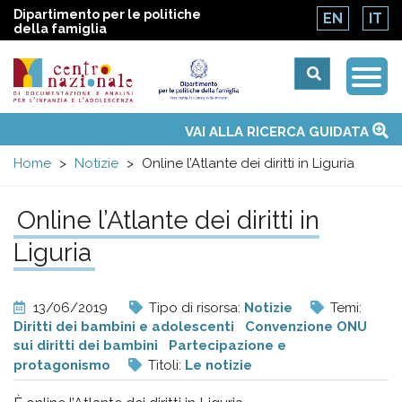
Dipartimento per le politiche
EN
IT
della famiglia
Togg
Centro
Navi
Main
VAI ALLA RICERCA GUIDATA
Chi siamo
Osservatori nazionali
Siti d'interesse
Notizie
Eventi
Contatti
Temi
Attività
Convenzione ONU
menu
nazionale
Home
Notizie
Online l’Atlante dei diritti in Liguria
di
Online l’Atlante dei diritti in
Liguria
Documentazione
e
13/06/2019
Tipo di risorsa:
Notizie
Temi:
Diritti dei bambini e adolescenti
Convenzione ONU
analisi
sui diritti dei bambini
Partecipazione e
protagonismo
Titoli:
Le notizie