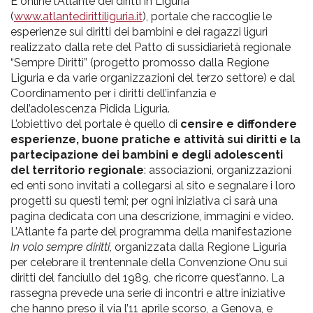
pr
È online l’Atlante dei diritti in Liguria
(
www.atlantedirittiliguria.it
), portale che raccoglie le
l'infanzia
esperienze sui diritti dei bambini e dei ragazzi liguri
realizzato dalla rete del Patto di sussidiarietà regionale
e
“Sempre Diritti” (progetto promosso dalla Regione
Liguria e da varie organizzazioni del terzo settore) e dal
Coordinamento per i diritti dell’infanzia e
l'adolescenza
dell’adolescenza Pidida Liguria.
L’obiettivo del portale è quello di
censire e diffondere
esperienze, buone pratiche e attività sui diritti e la
partecipazione dei bambini e degli adolescenti
del territorio regionale
: associazioni, organizzazioni
ed enti sono invitati a collegarsi al sito e segnalare i loro
progetti su questi temi; per ogni iniziativa ci sarà una
pagina dedicata con una descrizione, immagini e video.
L’Atlante fa parte del programma della manifestazione
In volo sempre diritti
, organizzata dalla Regione Liguria
per celebrare il trentennale della Convenzione Onu sui
diritti del fanciullo del 1989, che ricorre quest’anno. La
rassegna prevede una serie di incontri e altre iniziative
che hanno preso il via l’11 aprile scorso, a Genova, e