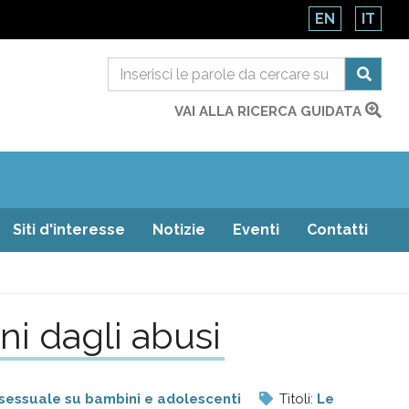
EN
IT
VAI ALLA RICERCA GUIDATA
Siti d'interesse
Notizie
Eventi
Contatti
ni dagli abusi
sessuale su bambini e adolescenti
Titoli:
Le