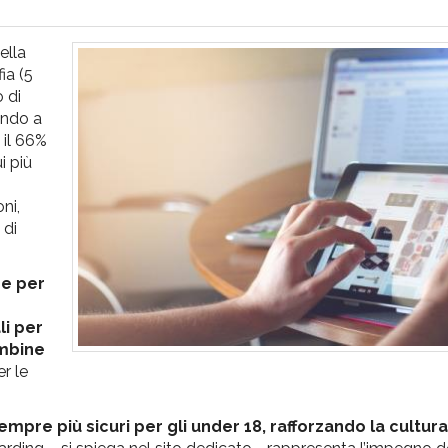
ella
ia (5
 di
endo a
 il 66%
i più
ni,
 di
 e per
li per
ambine
r le
mpre più sicuri per gli under 18, rafforzando la cultura