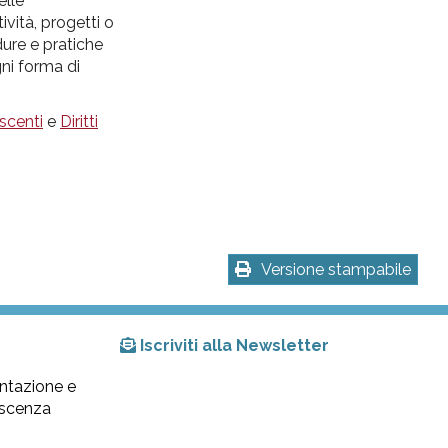
elle
vità, progetti o
dure e pratiche
ni forma di
scenti
e
Diritti
Versione stampabile
Iscriviti alla Newsletter
ntazione e
lescenza