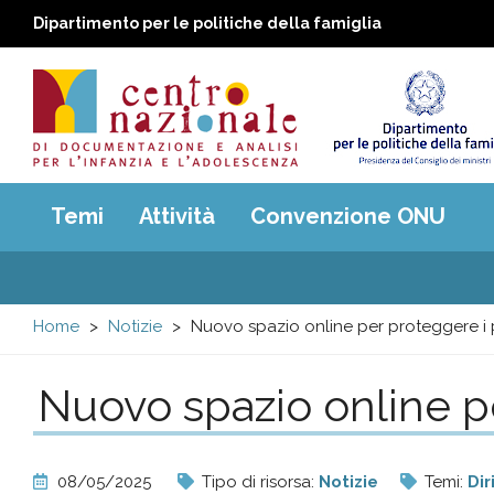
Dipartimento per le politiche della famiglia
Centro
Main
Temi
Attività
Convenzione ONU
menu
nazionale
di
Home
Notizie
Nuovo spazio online per proteggere i p
Documentazione
Nuovo spazio online pe
e
analisi
08/05/2025
Tipo di risorsa:
Notizie
Temi:
Dir