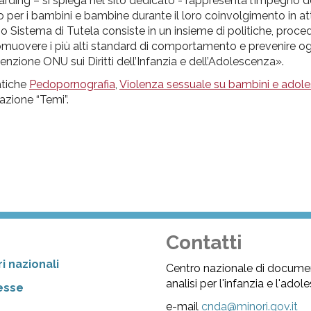
uarding – si spiega nel sito dedicato - rappresenta l’impegno d
 per i bambini e bambine durante il loro coinvolgimento in atti
o Sistema di Tutela consiste in un insieme di politiche, proce
romuovere i più alti standard di comportamento e prevenire og
nzione ONU sui Diritti dell’Infanzia e dell’Adolescenza».
matiche
Pedopornografia
,
Violenza sessuale su bambini e adole
gazione “Temi”.
Contatti
i nazionali
Centro nazionale di docume
analisi per l'infanzia e l'ado
resse
e-mail
cnda@minori.gov.it