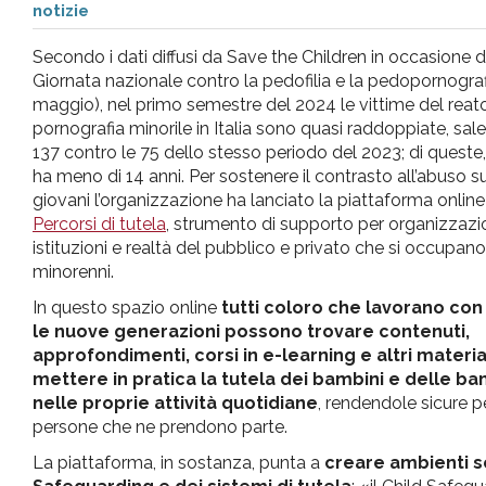
notizie
pr
Secondo i dati diffusi da Save the Children in occasione d
l'infanzia
Giornata nazionale contro la pedofilia e la pedopornograf
maggio), nel primo semestre del 2024 le vittime del reato
pornografia minorile in Italia sono quasi raddoppiate, sal
e
137 contro le 75 dello stesso periodo del 2023; di queste,
ha meno di 14 anni. Per sostenere il contrasto all’abuso su
l'adolescenza
giovani l’organizzazione ha lanciato la piattaforma online
Percorsi di tutela
, strumento di supporto per organizzazio
istituzioni e realtà del pubblico e privato che si occupano
minorenni.
In questo spazio online
tutti coloro che lavorano con
le nuove generazioni possono trovare contenuti,
approfondimenti, corsi in e-learning e altri materia
mettere in pratica la tutela dei bambini e delle b
nelle proprie attività quotidiane
, rendendole sicure pe
persone che ne prendono parte.
La piattaforma, in sostanza, punta a
creare ambienti se