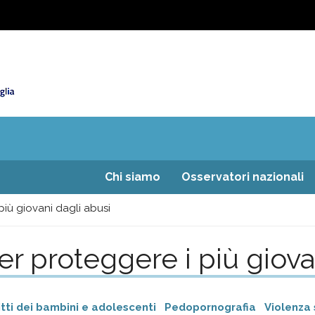
Chi siamo
Osservatori nazionali
iù giovani dagli abusi
r proteggere i più giova
itti dei bambini e adolescenti
Pedopornografia
Violenza 