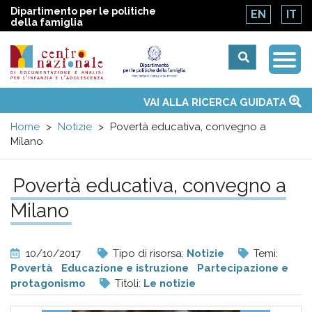
Dipartimento per le politiche
EN
IT
della famiglia
Togg
Centro
Navi
Main
VAI ALLA RICERCA GUIDATA
Chi siamo
Osservatori nazionali
Siti d'interesse
Notizie
Eventi
Contatti
Temi
Attività
Convenzione ONU
menu
nazionale
Home
Notizie
Povertà educativa, convegno a
Milano
di
Povertà educativa, convegno a
Documentazione
Milano
e
10/10/2017
Tipo di risorsa:
Notizie
Temi:
analisi
Povertà
Educazione e istruzione
Partecipazione e
protagonismo
Titoli:
Le notizie