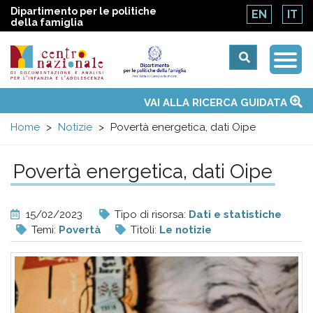
Dipartimento per le politiche
EN
IT
della famiglia
Togg
Centro
Navi
Main
VAI ALLA RICERCA GUIDATA
Chi siamo
Osservatori nazionali
Siti d'interesse
Notizie
Eventi
Contatti
Temi
Attività
Convenzione ONU
menu
nazionale
Home
Notizie
Povertà energetica, dati Oipe
di
Povertà energetica, dati Oipe
Documentazione
15/02/2023
Tipo di risorsa:
Dati e statistiche
e
Temi:
Povertà
Titoli:
Le notizie
analisi