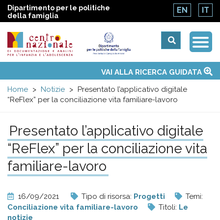
Dipartimento per le politiche
EN
IT
della famiglia
Togg
Centro
Navi
Main
VAI ALLA RICERCA GUIDATA
Chi siamo
Osservatori nazionali
Siti d'interesse
Notizie
Eventi
Contatti
Temi
Attività
Convenzione ONU
menu
nazionale
Home
Notizie
Presentato l’applicativo digitale
“ReFlex” per la conciliazione vita familiare-lavoro
di
Presentato l’applicativo digitale
Documentazione
“ReFlex” per la conciliazione vita
e
familiare-lavoro
analisi
16/09/2021
Tipo di risorsa:
Progetti
Temi:
Conciliazione vita familiare-lavoro
Titoli:
Le
notizie