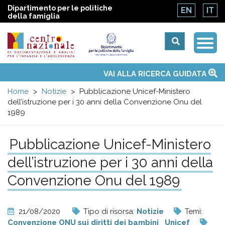
Dipartimento per le politiche
EN
IT
della famiglia
Togg
Centro
Navi
Main
VAI ALLA RICERCA GUIDATA
Chi siamo
Osservatori nazionali
Siti d'interesse
Notizie
Eventi
Contatti
Temi
Attività
Convenzione ONU
menu
nazionale
Home
Notizie
Pubblicazione Unicef-Ministero
dell’istruzione per i 30 anni della Convenzione Onu del
di
1989
Documentazione
Pubblicazione Unicef-Ministero
dell’istruzione per i 30 anni della
e
Convenzione Onu del 1989
analisi
21/08/2020
Tipo di risorsa:
Notizie
Temi:
Convenzione ONU sui diritti dei bambini
Unicef