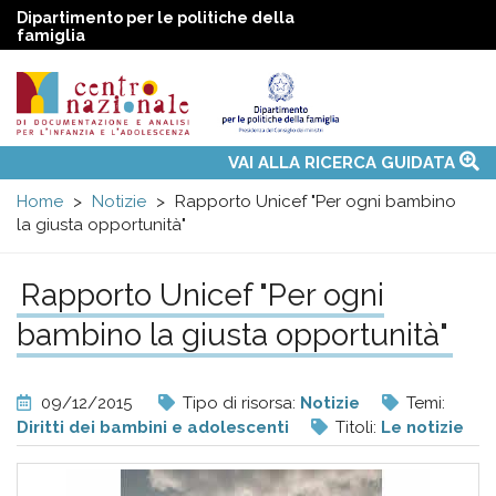
Dipartimento per le politiche della
famiglia
Centro
Main
VAI ALLA RICERCA GUIDATA
Chi siamo
Osservatori nazionali
Siti d'interesse
Notizie
Eventi
Contatti
Temi
Attività
Convenzione ONU
menu
nazionale
Home
Notizie
Rapporto Unicef "Per ogni bambino
la giusta opportunità"
di
Rapporto Unicef "Per ogni
Documentazione
bambino la giusta opportunità"
e
09/12/2015
Tipo di risorsa:
Notizie
Temi:
Diritti dei bambini e adolescenti
Titoli:
Le notizie
analisi