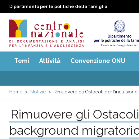
Dipartimento per le politiche della famiglia
Centro
Main
Temi
Attività
Convenzione ONU
menu
nazionale
di
Home
Notizie
Rimuovere gli Ostacoli per l’inclusion
Documentazione
Rimuovere gli Ostacoli
e
background migratori
analisi