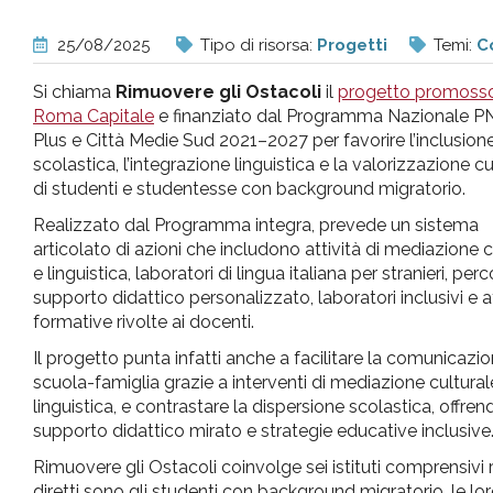
pr
25/08/2025
Tipo di risorsa:
Progetti
Temi:
C
l'infanzia
Si chiama
Rimuovere gli Ostacoli
il
progetto promoss
Roma Capitale
e finanziato dal Programma Nazionale P
e
Plus e Città Medie Sud 2021–2027 per favorire l’inclusion
scolastica, l’integrazione linguistica e la valorizzazione cu
di studenti e studentesse con background migratorio.
l'adolescenza
Realizzato dal Programma integra, prevede un sistema
articolato di azioni che includono attività di mediazione c
e linguistica, laboratori di lingua italiana per stranieri, perc
supporto didattico personalizzato, laboratori inclusivi e at
formative rivolte ai docenti.
Il progetto punta infatti anche a facilitare la comunicazi
scuola-famiglia grazie a interventi di mediazione cultural
linguistica, e contrastare la dispersione scolastica, offren
supporto didattico mirato e strategie educative inclusive
Rimuovere gli Ostacoli coinvolge sei istituti comprensivi ro
diretti sono gli studenti con background migratorio, le l