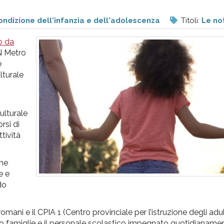
ondizione dell'infanzia e dell'adolescenza
Titoli:
Le not
o da
N Metro
e
lturale
ulturale
orsi di
tività
one
e e
do
.
mani e il CPIA 1 (Centro provinciale per l’istruzione degli adult
oro famiglie e il personale scolastico impegnato quotidianamen