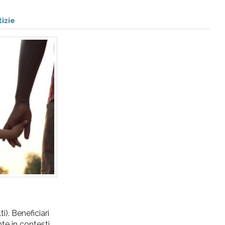
izie
i). Beneficiari
te in contesti