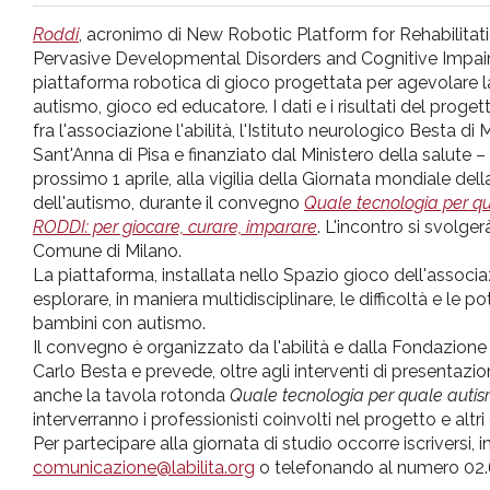
pr
Roddi
, acronimo di New Robotic Platform for Rehabilitati
Pervasive Developmental Disorders and Cognitive Impair
l'infanzia
piattaforma robotica di gioco progettata per agevolare 
autismo, gioco ed educatore. I dati e i risultati del proge
fra l'associazione l'abilità, l'Istituto neurologico Besta di
e
Sant'Anna di Pisa e finanziato dal Ministero della salute –
prossimo 1 aprile, alla vigilia della Giornata mondiale d
l'adolescenza
dell'autismo, durante il convegno
Quale tecnologia per qu
RODDI: per giocare, curare, imparare
. L'incontro si svolger
Comune di Milano.
La piattaforma, installata nello Spazio gioco dell'associa
esplorare, in maniera multidisciplinare, le difficoltà e le po
bambini con autismo.
Il convegno è organizzato da l'abilità e dalla Fondazione 
Carlo Besta e prevede, oltre agli interventi di presentazion
anche la tavola rotonda
Quale tecnologia per quale autism
interverranno i professionisti coinvolti nel progetto e altri 
Per partecipare alla giornata di studio occorre iscriversi,
comunicazione@labilita.org
o telefonando al numero 02