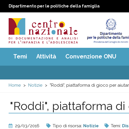
Dipartimento per le politiche della famiglia
Centro
Main
Temi
Attività
Convenzione ONU
menu
nazionale
di
Home
Notizie
"Roddi", piattaforma di gioco per aiuta
Documentazione
"Roddi", piattaforma d
e
analisi
29/03/2016
Tipo di risorsa:
Notizie
Temi:
Dis