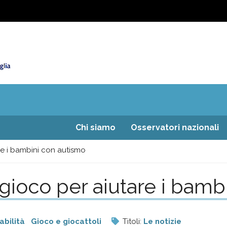
Chi siamo
Osservatori nazionali
re i bambini con autismo
i gioco per aiutare i bam
abilità
Gioco e giocattoli
Titoli:
Le notizie