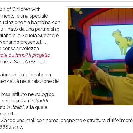
on of Children with
ments, è una speciale
la relazione tra bambino con
tto - nato da una partnership
 Milano e la Scuola Superiore
 verranno presentati il
ella consapevolezza
ale autismo? Il progetto
à nella Sala Alessi del
zione, è stata ideata per
tenzialità nella relazione dei
Ircss Istituto neurologico
e dei risultati di
Roddi
,
o in Italia?
, alla quale
esperti.
 inviando una mail con nome, cognome e struttura di riferimento
.66805457.