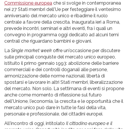
pr
Commissione europea
che si svolge in contemporanea
nei 27 Stati membri dell'Ue per festeggiare il ventesimo
l'infanzia
anniversario del mercato unico e ribadirne il ruolo
centrale a favore della crescita. Inaugurata ieri a Roma,
e
prevede incontri, seminari e altri eventi, fra i quali un
convegno in programma oggi dedicato ad alcuni temi
l'adolescenza
centrali che riguardano bambini e giovani.
La
Single market week
offre un'occasione per discutere
sulle principali conquiste del mercato unico europeo,
istituito il primo gennaio 1993: abolizione delle barriere
commerciali e dei controlli doganali alle persone,
armonizzazione delle norme nazionali, libertà di
spostarsi e lavorare in altri Stati membri, liberalizzazione
del mercato. Non solo. La settimana di eventi si propone
anche come momento di riflessione sul futuro
dell'Unione, l'economia, la crescita e le opportunità che il
mercato unico può dare in tutte le fasi della vita,
personale e professionale, dei cittadini europei.
All'incontro di oggi, intitolato
Il cittadino europeo e il