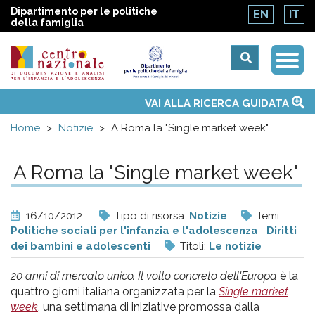
Dipartimento per le politiche
EN
IT
della famiglia
Togg
Centro
Navi
Main
VAI ALLA RICERCA GUIDATA
Chi siamo
Osservatori nazionali
Siti d'interesse
Notizie
Eventi
Contatti
Temi
Attività
Convenzione ONU
menu
nazionale
Home
Notizie
A Roma la "Single market week"
di
A Roma la "Single market week"
Documentazione
16/10/2012
Tipo di risorsa:
Notizie
Temi:
e
Politiche sociali per l'infanzia e l'adolescenza
Diritti
dei bambini e adolescenti
Titoli:
Le notizie
analisi
20 anni di mercato unico. Il volto concreto dell'Europa
è la
quattro giorni italiana organizzata per la
Single market
week
, una settimana di iniziative promossa dalla