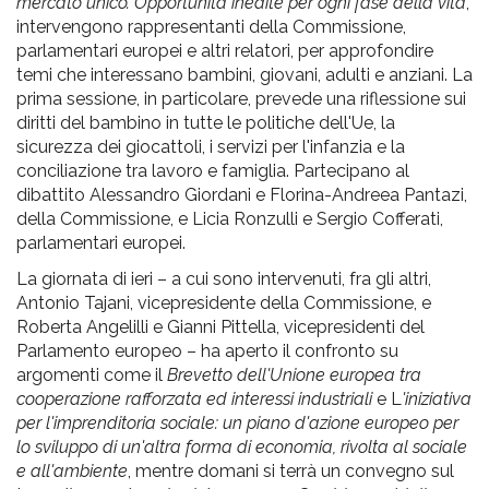
mercato unico. Opportunità inedite per ogni fase della vita
,
intervengono rappresentanti della Commissione,
parlamentari europei e altri relatori, per approfondire
temi che interessano bambini, giovani, adulti e anziani. La
prima sessione, in particolare, prevede una riflessione sui
diritti del bambino in tutte le politiche dell'Ue, la
sicurezza dei giocattoli, i servizi per l'infanzia e la
conciliazione tra lavoro e famiglia. Partecipano al
dibattito Alessandro Giordani e Florina-Andreea Pantazi,
della Commissione, e Licia Ronzulli e Sergio Cofferati,
parlamentari europei.
La giornata di ieri – a cui sono intervenuti, fra gli altri,
Antonio Tajani, vicepresidente della Commissione, e
Roberta Angelilli e Gianni Pittella, vicepresidenti del
Parlamento europeo – ha aperto il confronto su
argomenti come il
Brevetto dell'Unione europea tra
cooperazione rafforzata ed interessi industriali
e L
'iniziativa
per l'imprenditoria sociale: un piano d'azione europeo per
lo sviluppo di un'altra forma di economia, rivolta al sociale
e all'ambiente
, mentre domani si terrà un convegno sul