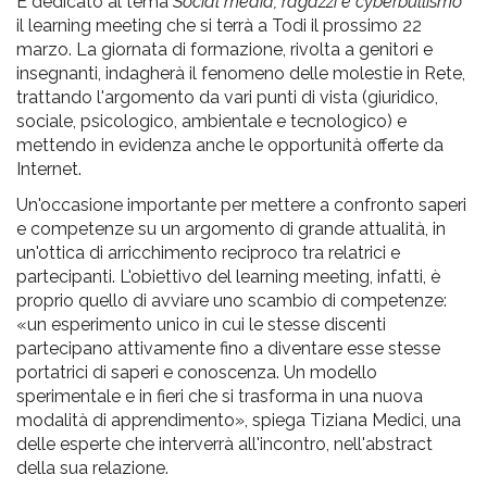
pr
È dedicato al tema
Social media, ragazzi e cyberbullismo
il learning meeting che si terrà a Todi il prossimo 22
l'infanzia
marzo. La giornata di formazione, rivolta a genitori e
insegnanti, indagherà il fenomeno delle molestie in Rete,
e
trattando l'argomento da vari punti di vista (giuridico,
sociale, psicologico, ambientale e tecnologico) e
mettendo in evidenza anche le opportunità offerte da
l'adolescenza
Internet.
Un'occasione importante per mettere a confronto saperi
e competenze su un argomento di grande attualità, in
un'ottica di arricchimento reciproco tra relatrici e
partecipanti. L'obiettivo del learning meeting, infatti, è
proprio quello di avviare uno scambio di competenze:
«un esperimento unico in cui le stesse discenti
partecipano attivamente fino a diventare esse stesse
portatrici di saperi e conoscenza. Un modello
sperimentale e in fieri che si trasforma in una nuova
modalità di apprendimento», spiega Tiziana Medici, una
delle esperte che interverrà all'incontro, nell'abstract
della sua relazione.