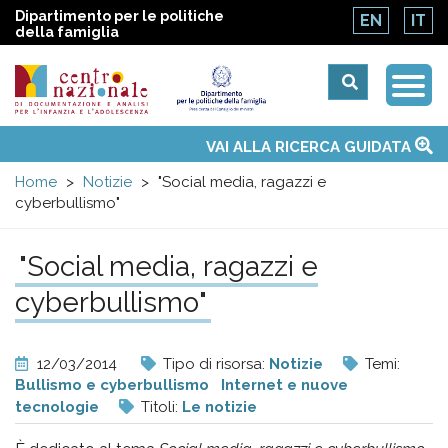
Dipartimento per le politiche
EN
IT
della famiglia
Togg
Centro
Navi
Main
VAI ALLA RICERCA GUIDATA
Chi siamo
Osservatori nazionali
Siti d'interesse
Notizie
Eventi
Contatti
Temi
Attività
Convenzione ONU
menu
nazionale
Home
Notizie
"Social media, ragazzi e
cyberbullismo"
di
"Social media, ragazzi e
Documentazione
cyberbullismo"
e
12/03/2014
Tipo di risorsa:
Notizie
Temi:
analisi
Bullismo e cyberbullismo
Internet e nuove
tecnologie
Titoli:
Le notizie